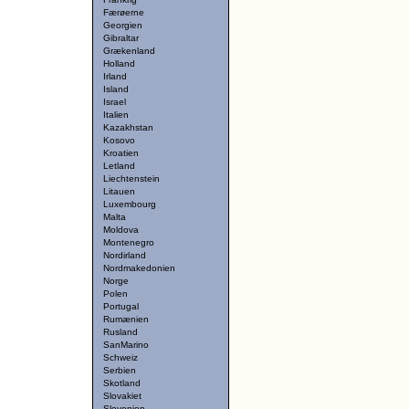
Færøerne
Georgien
Gibraltar
Grækenland
Holland
Irland
Island
Israel
Italien
Kazakhstan
Kosovo
Kroatien
Letland
Liechtenstein
Litauen
Luxembourg
Malta
Moldova
Montenegro
Nordirland
Nordmakedonien
Norge
Polen
Portugal
Rumænien
Rusland
SanMarino
Schweiz
Serbien
Skotland
Slovakiet
Slovenien