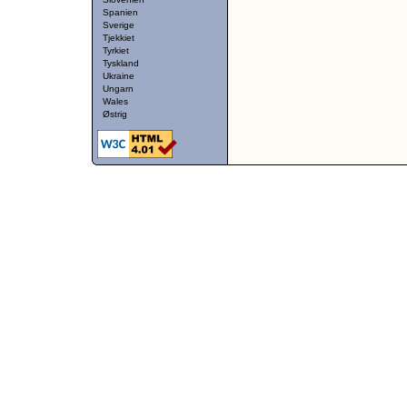
Spanien
Sverige
Tjekkiet
Tyrkiet
Tyskland
Ukraine
Ungarn
Wales
Østrig