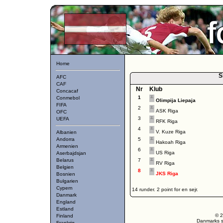
Home
S
AFC
CAF
Nr
Klub
Concacaf
1
Conmebol
Olimpija Liepaja
FIFA
2
ASK Riga
OFC
3
UEFA
RFK Riga
4
V. Kuze Riga
Albanien
Andorra
5
Hakoah Riga
Armenien
6
US Riga
Aserbajdsjan
Belarus
7
RV Riga
Belgien
8
JKS Riga
Bosnien
Bulgarien
Cypern
14 runder. 2 point for en sejr.
Danmark
England
Estland
© 2
Finland
Danmarks st
Frankrig