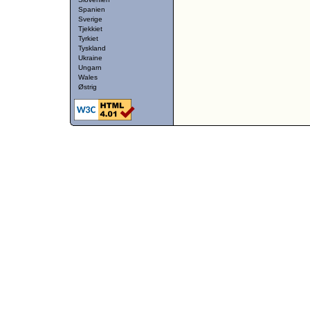
Spanien
Sverige
Tjekkiet
Tyrkiet
Tyskland
Ukraine
Ungarn
Wales
Østrig