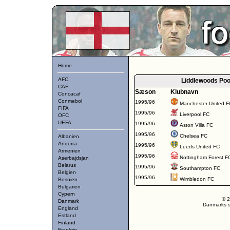
Home
AFC
Liddlewoods Poo
CAF
Sæson
Klubnavn
Concacaf
Conmebol
1995/96
Manchester United F
FIFA
1995/96
Liverpool FC
OFC
UEFA
1995/96
Aston Villa FC
1995/96
Chelsea FC
Albanien
Andorra
1995/96
Leeds United FC
Armenien
1995/96
Nottingham Forest F
Aserbajdsjan
Belarus
1995/96
Southampton FC
Belgien
1995/96
Wimbledon FC
Bosnien
Bulgarien
Cypern
© 2
Danmark
Danmarks st
England
Estland
Finland
Frankrig