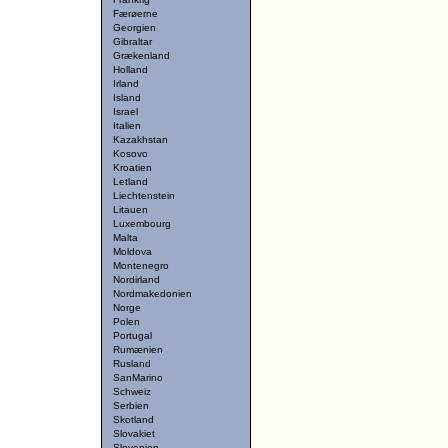
Færøerne
Georgien
Gibraltar
Grækenland
Holland
Irland
Island
Israel
Italien
Kazakhstan
Kosovo
Kroatien
Letland
Liechtenstein
Litauen
Luxembourg
Malta
Moldova
Montenegro
Nordirland
Nordmakedonien
Norge
Polen
Portugal
Rumænien
Rusland
SanMarino
Schweiz
Serbien
Skotland
Slovakiet
Slovenien