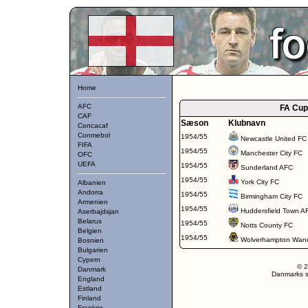
Home
AFC
FA Cup
CAF
Sæson
Klubnavn
Concacaf
Conmebol
1954/55
Newcastle United FC
FIFA
1954/55
Manchester City FC
OFC
UEFA
1954/55
Sunderland AFC
1954/55
York City FC
Albanien
Andorra
1954/55
Birmingham City FC
Armenien
1954/55
Huddersfield Town A
Aserbajdsjan
Belarus
1954/55
Notts County FC
Belgien
1954/55
Wolverhampton Wand
Bosnien
Bulgarien
Cypern
© 2
Danmark
Danmarks st
England
Estland
Finland
Frankrig