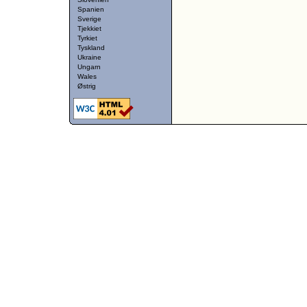
Spanien
Sverige
Tjekkiet
Tyrkiet
Tyskland
Ukraine
Ungarn
Wales
Østrig