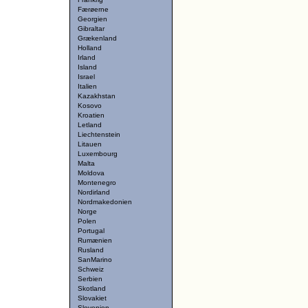
Færøerne
Georgien
Gibraltar
Grækenland
Holland
Irland
Island
Israel
Italien
Kazakhstan
Kosovo
Kroatien
Letland
Liechtenstein
Litauen
Luxembourg
Malta
Moldova
Montenegro
Nordirland
Nordmakedonien
Norge
Polen
Portugal
Rumænien
Rusland
SanMarino
Schweiz
Serbien
Skotland
Slovakiet
Slovenien