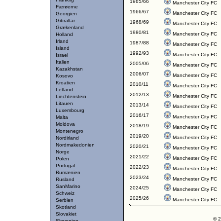
1965/66
Manchester City FC
Færøerne
1966/67
Manchester City FC
Georgien
Gibraltar
1968/69
Manchester City FC
Grækenland
1980/81
Manchester City FC
Holland
Irland
1987/88
Manchester City FC
Island
1992/93
Manchester City FC
Israel
Italien
2005/06
Manchester City FC
Kazakhstan
2006/07
Manchester City FC
Kosovo
Kroatien
2010/11
Manchester City FC
Letland
2012/13
Manchester City FC
Liechtenstein
Litauen
2013/14
Manchester City FC
Luxembourg
2016/17
Manchester City FC
Malta
Moldova
2018/19
Manchester City FC
Montenegro
2019/20
Manchester City FC
Nordirland
Nordmakedonien
2020/21
Manchester City FC
Norge
2021/22
Manchester City FC
Polen
Portugal
2022/23
Manchester City FC
Rumænien
2023/24
Manchester City FC
Rusland
SanMarino
2024/25
Manchester City FC
Schweiz
2025/26
Manchester City FC
Serbien
Skotland
Slovakiet
© 2
Slovenien