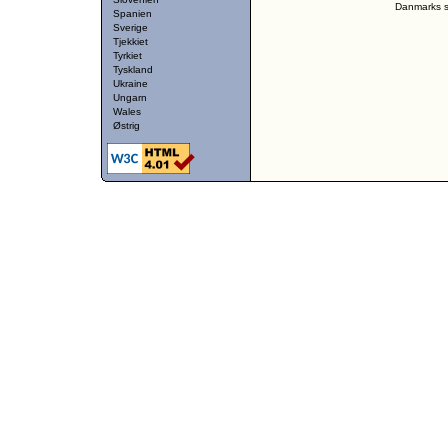
Danmarks st
Spanien
Sverige
Tjekkiet
Tyrkiet
Tyskland
Ukraine
Ungarn
Wales
Østrig