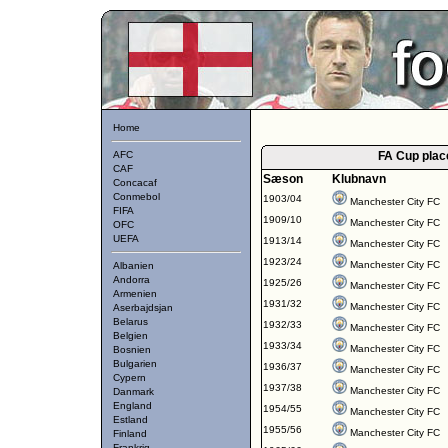
Home
AFC
FA Cup plac
CAF
Sæson
Klubnavn
Concacaf
Conmebol
1903/04
Manchester City FC
FIFA
1909/10
Manchester City FC
OFC
UEFA
1913/14
Manchester City FC
1923/24
Manchester City FC
Albanien
Andorra
1925/26
Manchester City FC
Armenien
1931/32
Manchester City FC
Aserbajdsjan
Belarus
1932/33
Manchester City FC
Belgien
1933/34
Manchester City FC
Bosnien
Bulgarien
1936/37
Manchester City FC
Cypern
1937/38
Manchester City FC
Danmark
England
1954/55
Manchester City FC
Estland
1955/56
Manchester City FC
Finland
Frankrig