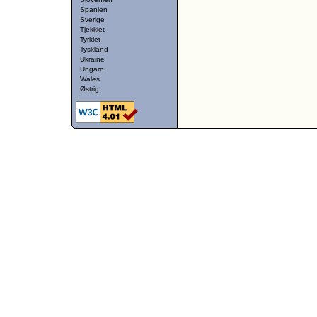
Spanien
Sverige
Tjekkiet
Tyrkiet
Tyskland
Ukraine
Ungarn
Wales
Østrig