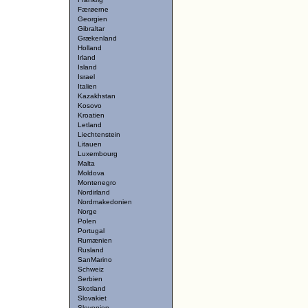
Færøerne
Georgien
Gibraltar
Grækenland
Holland
Irland
Island
Israel
Italien
Kazakhstan
Kosovo
Kroatien
Letland
Liechtenstein
Litauen
Luxembourg
Malta
Moldova
Montenegro
Nordirland
Nordmakedonien
Norge
Polen
Portugal
Rumænien
Rusland
SanMarino
Schweiz
Serbien
Skotland
Slovakiet
Slovenien