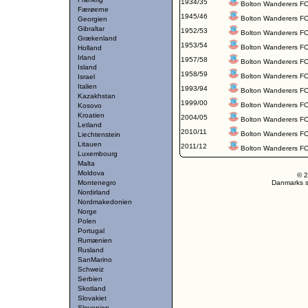
1934/35
Bolton Wanderers F
Færøerne
1945/46
Bolton Wanderers F
Georgien
Gibraltar
1952/53
Bolton Wanderers F
Grækenland
1953/54
Bolton Wanderers F
Holland
Irland
1957/58
Bolton Wanderers F
Island
1958/59
Bolton Wanderers F
Israel
Italien
1993/94
Bolton Wanderers F
Kazakhstan
1999/00
Bolton Wanderers F
Kosovo
Kroatien
2004/05
Bolton Wanderers F
Letland
2010/11
Bolton Wanderers F
Liechtenstein
Litauen
2011/12
Bolton Wanderers F
Luxembourg
Malta
Moldova
© 2
Montenegro
Danmarks st
Nordirland
Nordmakedonien
Norge
Polen
Portugal
Rumænien
Rusland
SanMarino
Schweiz
Serbien
Skotland
Slovakiet
Slovenien