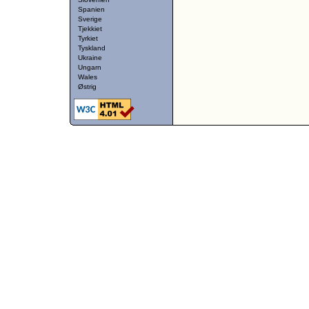
Spanien
Sverige
Tjekkiet
Tyrkiet
Tyskland
Ukraine
Ungarn
Wales
Østrig