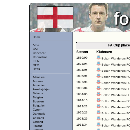
Home
AFC
FA Cup place
CAF
Sæson
Klubnavn
Concacaf
Conmebol
1889/90
Bolton Wanderers F
FIFA
1893/94
Bolton Wanderers F
OFC
UEFA
1894/95
Bolton Wanderers F
1895/96
Bolton Wanderers F
Albanien
Andorra
1897/98
Bolton Wanderers F
Armenien
1903/04
Bolton Wanderers F
Aserbajdsjan
Belarus
1904/05
Bolton Wanderers F
Belgien
1914/15
Bolton Wanderers F
Bosnien
Bulgarien
1922/23
Bolton Wanderers F
Cypern
1925/26
Bolton Wanderers F
Danmark
England
1928/29
Bolton Wanderers F
Estland
1933/34
Bolton Wanderers F
Finland
Frankrig