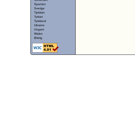
Spanien
Sverige
Tjekkiet
Tyrkiet
Tyskland
Ukraine
Ungarn
Wales
Østrig