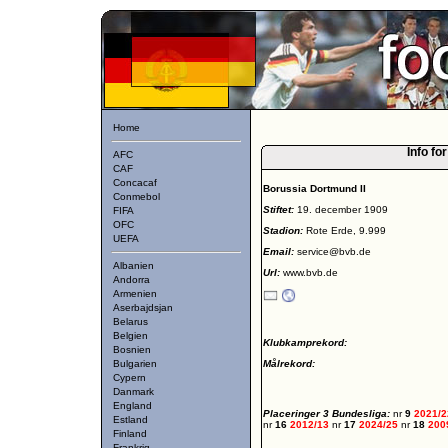
Home
Info fo
AFC
CAF
Concacaf
Borussia Dortmund II
Conmebol
Stiftet:
19. december 1909
FIFA
OFC
Stadion:
Rote Erde, 9.999
UEFA
Email:
service@bvb.de
Albanien
Url:
www.bvb.de
Andorra
Armenien
Aserbajdsjan
Belarus
Belgien
Klubkamprekord:
Bosnien
Bulgarien
Målrekord:
Cypern
Danmark
England
Placeringer 3 Bundesliga:
nr
9
2021/
Estland
nr
16
2012/13
nr
17
2024/25
nr
18
200
Finland
Frankrig