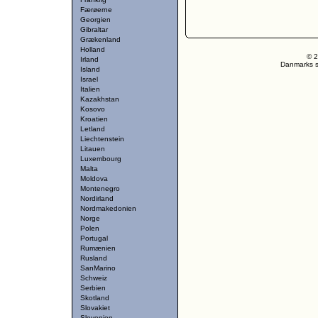
Færøerne
Georgien
Gibraltar
Grækenland
Holland
© 2
Irland
Danmarks st
Island
Israel
Italien
Kazakhstan
Kosovo
Kroatien
Letland
Liechtenstein
Litauen
Luxembourg
Malta
Moldova
Montenegro
Nordirland
Nordmakedonien
Norge
Polen
Portugal
Rumænien
Rusland
SanMarino
Schweiz
Serbien
Skotland
Slovakiet
Slovenien