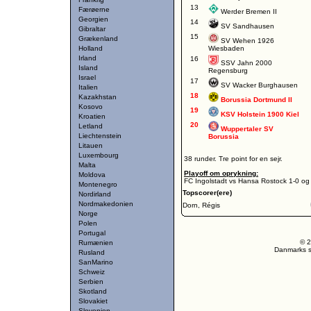
13
Færøerne
Werder Bremen II
Georgien
14
SV Sandhausen
Gibraltar
15
Grækenland
SV Wehen 1926
Holland
Wiesbaden
Irland
16
SSV Jahn 2000
Island
Regensburg
Israel
17
SV Wacker Burghausen
Italien
18
Kazakhstan
Borussia Dortmund II
Kosovo
19
KSV Holstein 1900 Kiel
Kroatien
20
Letland
Wuppertaler SV
Liechtenstein
Borussia
Litauen
Luxembourg
38 runder. Tre point for en sejr.
Malta
Playoff om oprykning:
Moldova
FC Ingolstadt vs Hansa Rostock 1-0 og
Montenegro
Topscorer(ere)
Nordirland
Nordmakedonien
Dorn, Régis
Norge
Polen
Portugal
© 2
Rumænien
Danmarks st
Rusland
SanMarino
Schweiz
Serbien
Skotland
Slovakiet
Slovenien