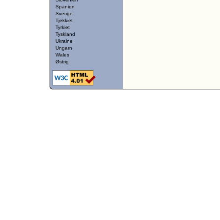
Spanien
Sverige
Tjekkiet
Tyrkiet
Tyskland
Ukraine
Ungarn
Wales
Østrig