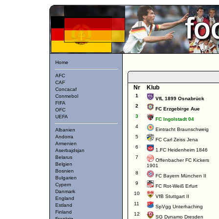
Home
AFC
CAF
Nr
Klub
Concacaf
1
Conmebol
VfL 1899 Osnabrück
FIFA
2
FC Erzgebirge Aue
OFC
3
UEFA
FC Ingolstadt 04
4
Eintracht Braunschweig
Albanien
Andorra
5
FC Carl Zeiss Jena
Armenien
6
1.FC Heidenheim 1846
Aserbajdsjan
Belarus
7
Offenbacher FC Kickers
Belgien
1901
Bosnien
8
FC Bayern München II
Bulgarien
9
Cypern
FC Rot-Weiß Erfurt
Danmark
10
VfB Stuttgart II
England
11
Estland
SpVgg Unterhaching
Finland
12
SG Dynamo Dresden
Frankrig