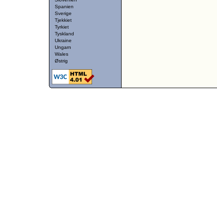
Spanien
Sverige
Tjekkiet
Tyrkiet
Tyskland
Ukraine
Ungarn
Wales
Østrig