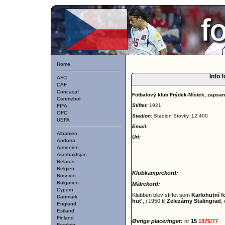
Home
Info 
AFC
CAF
Concacaf
Fotbalový klub Frýdek-Místek, zapsa
Conmebol
Stiftet:
1921
FIFA
OFC
Stadion:
Stadion Stovky, 12.400
UEFA
Email:
Albanien
Url:
Andorra
Armenien
Aserbajdsjan
Belarus
Belgien
Klubkamprekord:
Bosnien
Bulgarien
Målrekord:
Cypern
Klubben blev stiftet som
Karlohutní f
Danmark
hut'
, i 1950 til
Zelezárny Stalingrad
,
England
Estland
Finland
Øvrige placeringer:
nr
15
1976/77
Frankrig