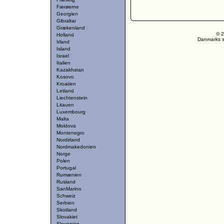
Færøerne
Georgien
Gibraltar
Grækenland
© 2
Holland
Danmarks st
Irland
Island
Israel
Italien
Kazakhstan
Kosovo
Kroatien
Letland
Liechtenstein
Litauen
Luxembourg
Malta
Moldova
Montenegro
Nordirland
Nordmakedonien
Norge
Polen
Portugal
Rumænien
Rusland
SanMarino
Schweiz
Serbien
Skotland
Slovakiet
Slovenien