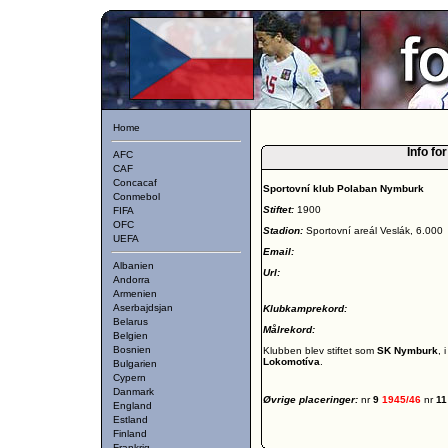
Home
Info fo
AFC
CAF
Concacaf
Sportovní klub Polaban Nymburk
Conmebol
Stiftet:
1900
FIFA
OFC
Stadion:
Sportovní areál Veslák, 6.000
UEFA
Email:
Albanien
Url:
Andorra
Armenien
Aserbajdsjan
Klubkamprekord:
Belarus
Målrekord:
Belgien
Bosnien
Klubben blev stiftet som
SK Nymburk
, 
Lokomotíva
.
Bulgarien
Cypern
Danmark
Øvrige placeringer:
nr
9
1945/46
nr
1
England
Estland
Finland
Frankrig