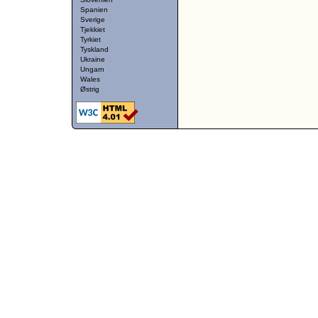
Spanien
Sverige
Tjekkiet
Tyrkiet
Tyskland
Ukraine
Ungarn
Wales
Østrig