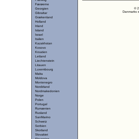
Færøerne
© 2
Georgien
Danmarks st
Gibraltar
Grækenland
Holland
Irland
Island
Israel
Italien
Kazakhstan
Kosovo
Kroatien
Letland
Liechtenstein
Litauen
Luxembourg
Malta
Moldova
Montenegro
Nordirland
Nordmakedonien
Norge
Polen
Portugal
Rumænien
Rusland
SanMarino
Schweiz
Serbien
Skotland
Slovakiet
Slovenien