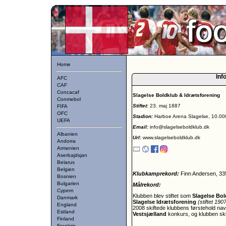
Home
Inf
AFC
CAF
Concacaf
Slagelse Boldklub & Idrætsforening
Conmebol
Stiftet:
23. maj 1887
FIFA
OFC
Stadion:
Harboe Arena Slagelse, 10.00
UEFA
Email:
info@slagelseboldklub.dk
Albanien
Url:
www.slagelseboldklub.dk
Andorra
Armenien
Aserbajdsjan
Belarus
Belgien
Klubkamprekord:
Finn Andersen, 33
Bosnien
Bulgarien
Målrekord:
Cypern
Klubben blev stiftet som
Slagelse Bo
Danmark
Slagelse Idrætsforening
(stiftet 190
England
2008 skiftede klubbens førstehold navn
Estland
Vestsjælland
konkurs, og klubben ski
Finland
Frankrig