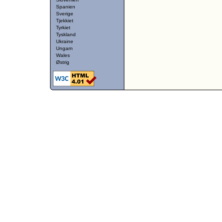
Spanien
Sverige
Tjekkiet
Tyrkiet
Tyskland
Ukraine
Ungarn
Wales
Østrig