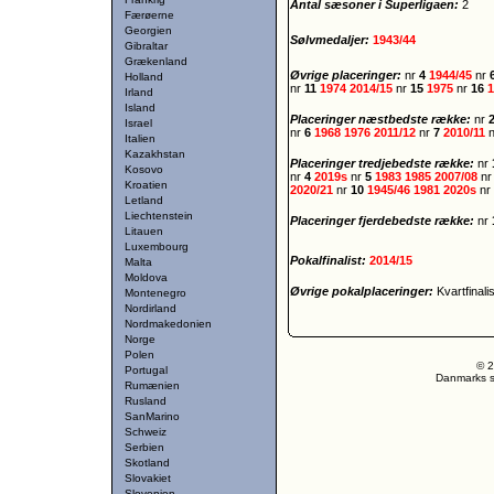
Antal sæsoner i Superligaen:
2
Færøerne
Georgien
Sølvmedaljer:
1943/44
Gibraltar
Grækenland
Øvrige placeringer:
nr
4
1944/45
nr
Holland
nr
11
1974
2014/15
nr
15
1975
nr
16
1
Irland
Island
Placeringer næstbedste række:
nr
Israel
nr
6
1968
1976
2011/12
nr
7
2010/11
Italien
Kazakhstan
Placeringer tredjebedste række:
nr
Kosovo
nr
4
2019s
nr
5
1983
1985
2007/08
n
Kroatien
2020/21
nr
10
1945/46
1981
2020s
nr
Letland
Liechtenstein
Placeringer fjerdebedste række:
nr
Litauen
Luxembourg
Pokalfinalist:
2014/15
Malta
Moldova
Øvrige pokalplaceringer:
Kvartfinali
Montenegro
Nordirland
Nordmakedonien
Norge
Polen
© 2
Portugal
Danmarks st
Rumænien
Rusland
SanMarino
Schweiz
Serbien
Skotland
Slovakiet
Slovenien