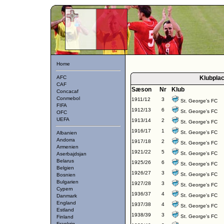
Home
AFC
Klubpla
CAF
Sæson
Nr
Klub
Concacaf
Conmebol
1911/12
3
St. George's FC
FIFA
1912/13
6
St. George's FC
OFC
UEFA
1913/14
2
St. George's FC
1916/17
1
St. George's FC
Albanien
Andorra
1917/18
2
St. George's FC
Armenien
1921/22
5
St. George's FC
Aserbajdsjan
Belarus
1925/26
6
St. George's FC
Belgien
1926/27
3
St. George's FC
Bosnien
Bulgarien
1927/28
3
St. George's FC
Cypern
1936/37
4
St. George's FC
Danmark
England
1937/38
4
St. George's FC
Estland
1938/39
3
St. George's FC
Finland
Frankrig