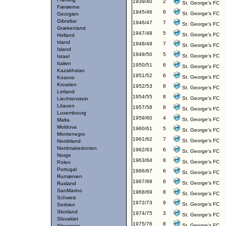
1939/40
2
St. George's FC
Færøerne
1945/46
6
St. George's FC
Georgien
Gibraltar
1946/47
7
St. George's FC
Grækenland
1947/48
5
St. George's FC
Holland
Irland
1948/49
7
St. George's FC
Island
1949/50
5
St. George's FC
Israel
Italien
1950/51
6
St. George's FC
Kazakhstan
1951/52
6
St. George's FC
Kosovo
Kroatien
1952/53
8
St. George's FC
Letland
1954/55
8
St. George's FC
Liechtenstein
Litauen
1957/58
8
St. George's FC
Luxembourg
1959/60
4
St. George's FC
Malta
Moldova
1960/61
5
St. George's FC
Montenegro
1961/62
7
St. George's FC
Nordirland
Nordmakedonien
1962/63
6
St. George's FC
Norge
1963/64
8
St. George's FC
Polen
Portugal
1966/67
6
St. George's FC
Rumænien
1967/68
6
St. George's FC
Rusland
SanMarino
1968/69
8
St. George's FC
Schweiz
1972/73
9
St. George's FC
Serbien
Skotland
1974/75
3
St. George's FC
Slovakiet
1975/76
8
St. George's FC
Slovenien