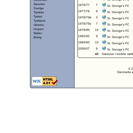
Spanien
1976/77
7
St. George's FC
Sverige
1977/78
8
St. George's FC
Tjekkiet
Tyrkiet
1978/79b
3
St. George's FC
Tyskland
1978/79s
7
St. George's FC
Ukraine
Ungarn
1979/80
10
St. George's FC
Wales
1992/93
9
St. George's FC
Østrig
1994/95
10
St. George's FC
2006/07
9
St. George's FC
42
Sæsoner i bedste ræk
© 2
Danmarks st