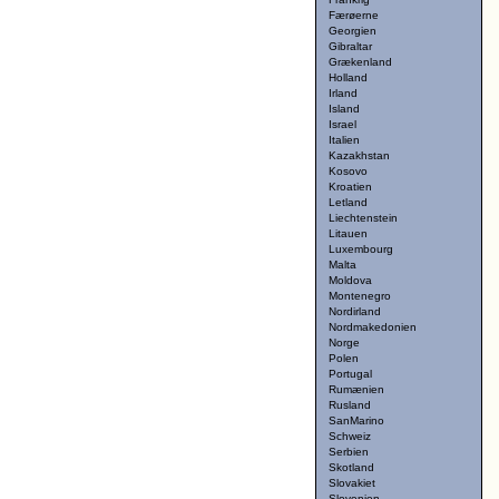
Færøerne
Georgien
Gibraltar
Grækenland
Holland
Irland
Island
Israel
Italien
Kazakhstan
Kosovo
Kroatien
Letland
Liechtenstein
Litauen
Luxembourg
Malta
Moldova
Montenegro
Nordirland
Nordmakedonien
Norge
Polen
Portugal
Rumænien
Rusland
SanMarino
Schweiz
Serbien
Skotland
Slovakiet
Slovenien