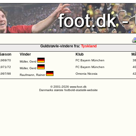
Guldstøvle-vindere fra:
Tyskland
Sæson
Vinder
Klub
Må
1969/70
FC Bayern München
3
Müller, Gerd
1971/72
FC Bayern München
4
Müller, Gerd
1997/98
Omonia Nicosia
4
Raufmann, Rainer
© 2001-2026 www.foot.dk
Danmarks største fodbold-statistik-website