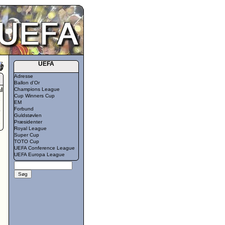
UEFA
Adresse
Ballon d'Or
l
Champions League
Cup Winners Cup
8
EM
Forbund
0
Guldstøvlen
2
Præsidenter
Royal League
Super Cup
TOTO Cup
UEFA Conference League
UEFA Europa League