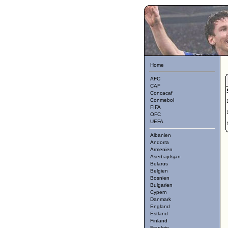
Home
AFC
CAF
Concacaf
Conmebol
FIFA
OFC
UEFA
Albanien
Andorra
Armenien
Aserbajdsjan
Belarus
Belgien
Bosnien
Bulgarien
Cypern
Danmark
England
Estland
Finland
Frankrig