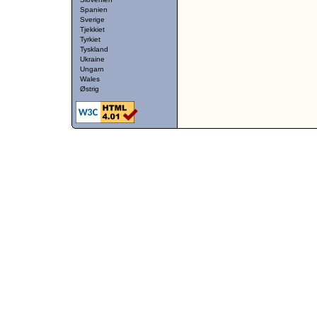
Spanien
Sverige
Tjekkiet
Tyrkiet
Tyskland
Ukraine
Ungarn
Wales
Østrig