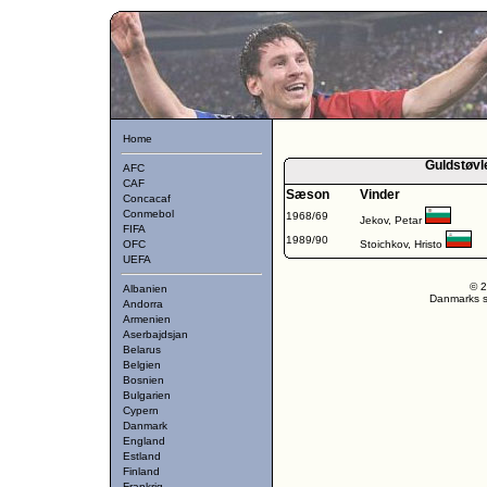
Home
Guldstøvl
AFC
CAF
Sæson
Vinder
Concacaf
Conmebol
1968/69
Jekov, Petar
FIFA
1989/90
OFC
Stoichkov, Hristo
UEFA
© 2
Albanien
Danmarks st
Andorra
Armenien
Aserbajdsjan
Belarus
Belgien
Bosnien
Bulgarien
Cypern
Danmark
England
Estland
Finland
Frankrig