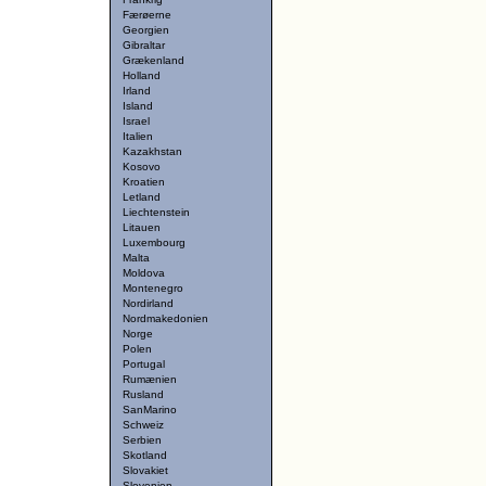
Færøerne
Georgien
Gibraltar
Grækenland
Holland
Irland
Island
Israel
Italien
Kazakhstan
Kosovo
Kroatien
Letland
Liechtenstein
Litauen
Luxembourg
Malta
Moldova
Montenegro
Nordirland
Nordmakedonien
Norge
Polen
Portugal
Rumænien
Rusland
SanMarino
Schweiz
Serbien
Skotland
Slovakiet
Slovenien