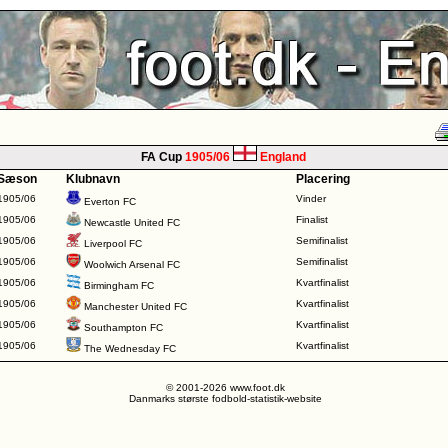
FA Cup
1905/06
England
Sæson
Klubnavn
Placering
1905/06
Vinder
Everton FC
1905/06
Finalist
Newcastle United FC
1905/06
Semifinalist
Liverpool FC
1905/06
Semifinalist
Woolwich Arsenal FC
1905/06
Kvartfinalist
Birmingham FC
1905/06
Kvartfinalist
Manchester United FC
1905/06
Kvartfinalist
Southampton FC
1905/06
Kvartfinalist
The Wednesday FC
© 2001-2026 www.foot.dk
Danmarks største fodbold-statistik-website