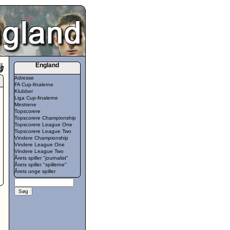
England
Adresse
FA Cup-finalerne
Klubber
Liga Cup-finalerne
Mestrene
Topscorere
Topscorere Championship
Topscorere League One
Topscorere League Two
Vindere Championship
Vindere League One
Vindere League Two
Årets spiller "journalist"
Årets spiller "spillerne"
Årets unge spiller