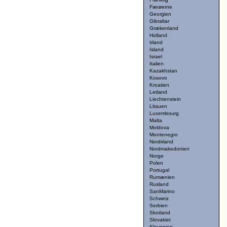
Færøerne
Georgien
Gibraltar
Grækenland
Holland
Irland
Island
Israel
Italien
Kazakhstan
Kosovo
Kroatien
Letland
Liechtenstein
Litauen
Luxembourg
Malta
Moldova
Montenegro
Nordirland
Nordmakedonien
Norge
Polen
Portugal
Rumænien
Rusland
SanMarino
Schweiz
Serbien
Skotland
Slovakiet
Slovenien