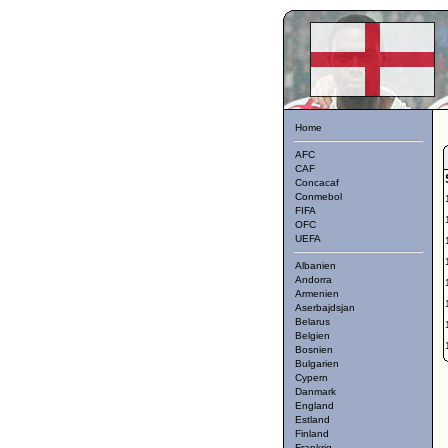
Home
AFC
CAF
Concacaf
Conmebol
FIFA
OFC
UEFA
Albanien
Andorra
Armenien
Aserbajdsjan
Belarus
Belgien
Bosnien
Bulgarien
Cypern
Danmark
England
Estland
Finland
Frankrig