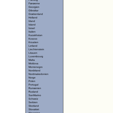
Færøerne
Georgien
Gibraltar
Grækenland
Holland
Irland
Island
Israel
Italien
Kazakhstan
Kosovo
Kroatien
Letland
Liechtenstein
Litauen
Luxembourg
Malta
Moldova
Montenegro
Nordirland
Nordmakedonien
Norge
Polen
Portugal
Rumænien
Rusland
SanMarino
Schweiz
Serbien
Skotland
Slovakiet
Slovenien