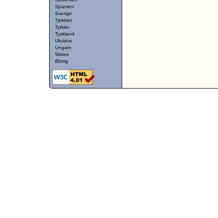
Spanien
Sverige
Tjekkiet
Tyrkiet
Tyskland
Ukraine
Ungarn
Wales
Østrig