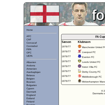
Home
AFC
FA Cup
CAF
Sæson
Klubnavn
Concacaf
Conmebol
1976/77
Manchester United F
FIFA
1976/77
Liverpool FC
OFC
UEFA
1976/77
Everton FC
1976/77
Leeds United FC
Albanien
Andorra
1976/77
Aston Villa FC
Armenien
1976/77
Derby County FC
Aserbajdsjan
Belarus
1976/77
Middlesbrough FC
Belgien
1976/77
Wolverhampton Wand
Bosnien
Bulgarien
Cypern
© 2
Danmark
Danmarks st
England
Estland
Finland
Frankrig