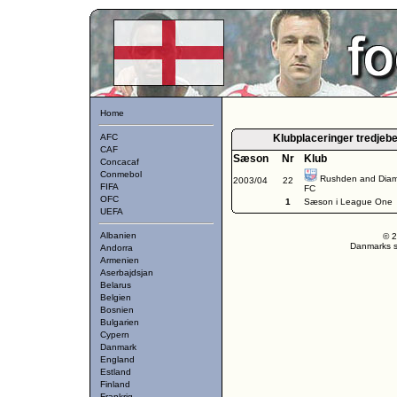
Home
AFC
Klubplaceringer tredje
CAF
Sæson
Nr
Klub
Concacaf
Conmebol
Rushden and Dia
2003/04
22
FIFA
FC
OFC
1
Sæson i League One
UEFA
Albanien
© 2
Danmarks st
Andorra
Armenien
Aserbajdsjan
Belarus
Belgien
Bosnien
Bulgarien
Cypern
Danmark
England
Estland
Finland
Frankrig