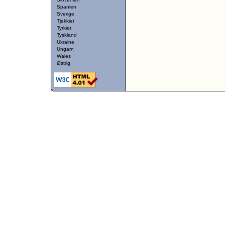
Spanien
Sverige
Tjekkiet
Tyrkiet
Tyskland
Ukraine
Ungarn
Wales
Østrig