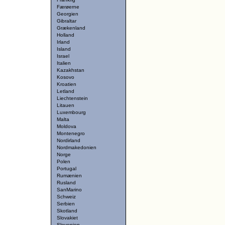
Færøerne
Georgien
Gibraltar
Grækenland
Holland
Irland
Island
Israel
Italien
Kazakhstan
Kosovo
Kroatien
Letland
Liechtenstein
Litauen
Luxembourg
Malta
Moldova
Montenegro
Nordirland
Nordmakedonien
Norge
Polen
Portugal
Rumænien
Rusland
SanMarino
Schweiz
Serbien
Skotland
Slovakiet
Slovenien