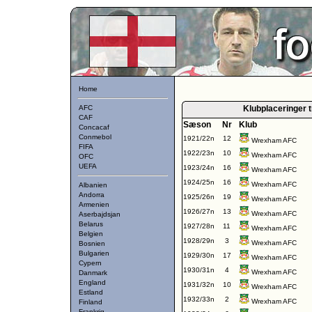
Home
AFC
Klubplaceringer 
CAF
Sæson
Nr
Klub
Concacaf
Conmebol
1921/22n
12
Wrexham AFC
FIFA
1922/23n
10
Wrexham AFC
OFC
UEFA
1923/24n
16
Wrexham AFC
1924/25n
16
Wrexham AFC
Albanien
Andorra
1925/26n
19
Wrexham AFC
Armenien
1926/27n
13
Wrexham AFC
Aserbajdsjan
Belarus
1927/28n
11
Wrexham AFC
Belgien
1928/29n
3
Wrexham AFC
Bosnien
Bulgarien
1929/30n
17
Wrexham AFC
Cypern
1930/31n
4
Wrexham AFC
Danmark
England
1931/32n
10
Wrexham AFC
Estland
1932/33n
2
Wrexham AFC
Finland
Frankrig