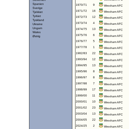
Spanien
1970/71
9
Wrexham AFC
Sverige
1971/72
16
Wrexham AFC
Tjekkiet
Tyrkiet
1972/73
12
Wrexham AFC
Tyskland
1973/74
4
Wrexham AFC
Ukraine
Ungarn
1974/75
13
Wrexham AFC
Wales
1975/76
6
Wrexham AFC
Østrig
1976/77
5
Wrexham AFC
1977/78
1
Wrexham AFC
1982/83
22
Wrexham AFC
1993/94
12
Wrexham AFC
1994/95
13
Wrexham AFC
1995/96
8
Wrexham AFC
1996/97
8
Wrexham AFC
1997/98
7
Wrexham AFC
1998/99
17
Wrexham AFC
1999/00
11
Wrexham AFC
2000/01
10
Wrexham AFC
2001/02
23
Wrexham AFC
2003/04
13
Wrexham AFC
2004/05
22
Wrexham AFC
2024/25
2
Wrexham AFC