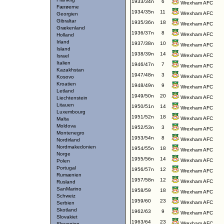
1933/34n
6
Wrexham AFC
Færøerne
1934/35n
11
Wrexham AFC
Georgien
Gibraltar
1935/36n
18
Wrexham AFC
Grækenland
1936/37n
8
Wrexham AFC
Holland
Irland
1937/38n
10
Wrexham AFC
Island
1938/39n
14
Wrexham AFC
Israel
Italien
1946/47n
7
Wrexham AFC
Kazakhstan
1947/48n
3
Wrexham AFC
Kosovo
Kroatien
1948/49n
9
Wrexham AFC
Letland
1949/50n
20
Wrexham AFC
Liechtenstein
Litauen
1950/51n
14
Wrexham AFC
Luxembourg
1951/52n
18
Wrexham AFC
Malta
Moldova
1952/53n
3
Wrexham AFC
Montenegro
1953/54n
8
Wrexham AFC
Nordirland
Nordmakedonien
1954/55n
18
Wrexham AFC
Norge
1955/56n
14
Wrexham AFC
Polen
Portugal
1956/57n
12
Wrexham AFC
Rumænien
1957/58n
12
Wrexham AFC
Rusland
SanMarino
1958/59
18
Wrexham AFC
Schweiz
1959/60
23
Wrexham AFC
Serbien
Skotland
1962/63
9
Wrexham AFC
Slovakiet
1963/64
23
Wrexham AFC
Slovenien