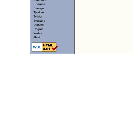
Spanien
Sverige
Tjekkiet
Tyrkiet
Tyskland
Ukraine
Ungarn
Wales
Østrig