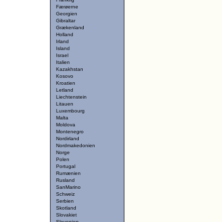
Færøerne
Georgien
Gibraltar
Grækenland
Holland
Irland
Island
Israel
Italien
Kazakhstan
Kosovo
Kroatien
Letland
Liechtenstein
Litauen
Luxembourg
Malta
Moldova
Montenegro
Nordirland
Nordmakedonien
Norge
Polen
Portugal
Rumænien
Rusland
SanMarino
Schweiz
Serbien
Skotland
Slovakiet
Slovenien