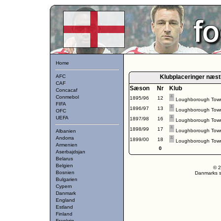
Home
AFC
Klubplaceringer næs
CAF
Sæson
Nr
Klub
Concacaf
Conmebol
1895/96
12
Loughborough Tow
FIFA
1896/97
13
Loughborough Tow
OFC
UEFA
1897/98
16
Loughborough Tow
1898/99
17
Loughborough Tow
Albanien
Andorra
1899/00
18
Loughborough Tow
Armenien
0
Aserbajdsjan
Belarus
Belgien
© 2
Bosnien
Danmarks st
Bulgarien
Cypern
Danmark
England
Estland
Finland
Frankrig