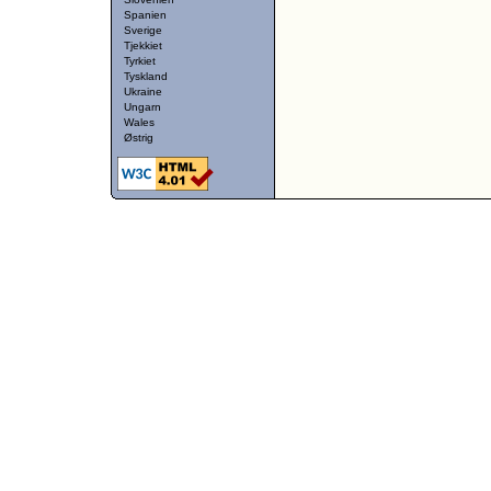
Spanien
Sverige
Tjekkiet
Tyrkiet
Tyskland
Ukraine
Ungarn
Wales
Østrig