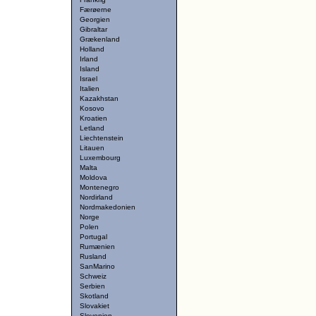
Færøerne
Georgien
Gibraltar
Grækenland
Holland
Irland
Island
Israel
Italien
Kazakhstan
Kosovo
Kroatien
Letland
Liechtenstein
Litauen
Luxembourg
Malta
Moldova
Montenegro
Nordirland
Nordmakedonien
Norge
Polen
Portugal
Rumænien
Rusland
SanMarino
Schweiz
Serbien
Skotland
Slovakiet
Slovenien