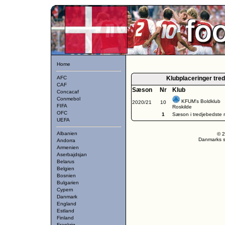
Home
AFC
Klubplaceringer tre
CAF
Sæson
Nr
Klub
Concacaf
Conmebol
KFUM's Boldklub
2020/21
10
FIFA
Roskilde
OFC
1
Sæson i tredjebedste 
UEFA
Albanien
© 2
Danmarks st
Andorra
Armenien
Aserbajdsjan
Belarus
Belgien
Bosnien
Bulgarien
Cypern
Danmark
England
Estland
Finland
Frankrig