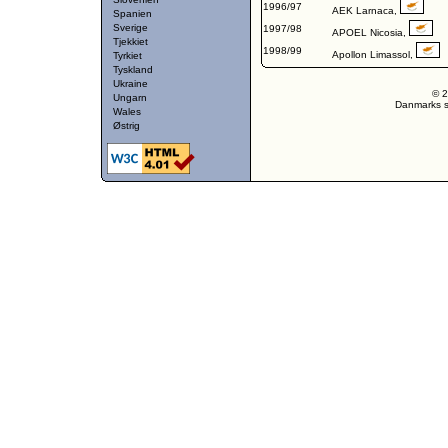
1996/97
AEK Larnaca
,
Spanien
Sverige
1997/98
APOEL Nicosia
,
Tjekkiet
1998/99
Apollon Limassol
,
Tyrkiet
Tyskland
Ukraine
© 2
Ungarn
Danmarks st
Wales
Østrig