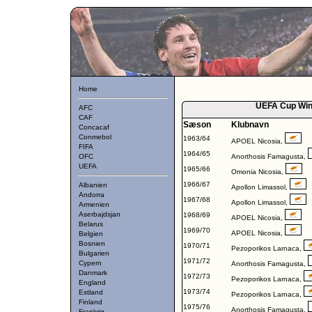
Home
UEFA Cup Win
AFC
CAF
Sæson
Klubnavn
Concacaf
Conmebol
1963/64
APOEL Nicosia
,
FIFA
1964/65
OFC
Anorthosis Famagusta
,
UEFA
1965/66
Omonia Nicosia
,
1966/67
Albanien
Apollon Limassol
,
Andorra
1967/68
Apollon Limassol
,
Armenien
Aserbajdsjan
1968/69
APOEL Nicosia
,
Belarus
1969/70
APOEL Nicosia
,
Belgien
Bosnien
1970/71
Pezoporikos Larnaca
,
Bulgarien
1971/72
Cypern
Anorthosis Famagusta
,
Danmark
1972/73
Pezoporikos Larnaca
,
England
1973/74
Estland
Pezoporikos Larnaca
,
Finland
1975/76
Anorthosis Famagusta
,
Frankrig