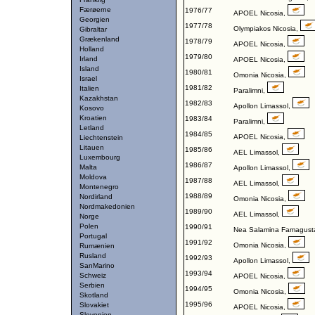
Færøerne
1976/77
APOEL Nicosia
,
Georgien
1977/78
Olympiakos Nicosia
,
Gibraltar
Grækenland
1978/79
APOEL Nicosia
,
Holland
1979/80
Irland
APOEL Nicosia
,
Island
1980/81
Omonia Nicosia
,
Israel
1981/82
Italien
Paralimni
,
Kazakhstan
1982/83
Apollon Limassol
,
Kosovo
Kroatien
1983/84
Paralimni
,
Letland
1984/85
APOEL Nicosia
,
Liechtenstein
Litauen
1985/86
AEL Limassol
,
Luxembourg
1986/87
Malta
Apollon Limassol
,
Moldova
1987/88
AEL Limassol
,
Montenegro
1988/89
Nordirland
Omonia Nicosia
,
Nordmakedonien
1989/90
AEL Limassol
,
Norge
Polen
1990/91
Nea Salamina Famagust
Portugal
1991/92
Omonia Nicosia
,
Rumænien
Rusland
1992/93
Apollon Limassol
,
SanMarino
1993/94
Schweiz
APOEL Nicosia
,
Serbien
1994/95
Omonia Nicosia
,
Skotland
1995/96
Slovakiet
APOEL Nicosia
,
Slovenien