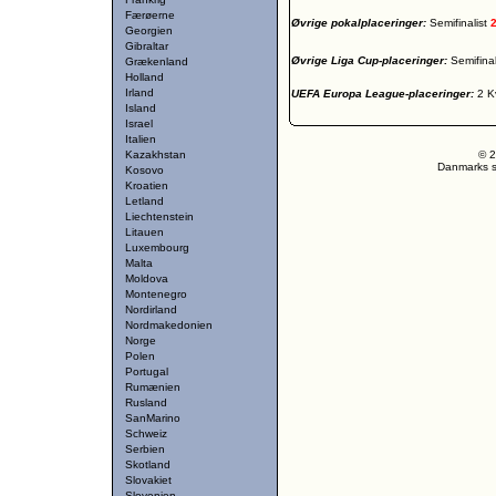
Færøerne
Øvrige pokalplaceringer:
Semifinalist
Georgien
Gibraltar
Øvrige Liga Cup-placeringer:
Semifina
Grækenland
Holland
Irland
UEFA Europa League-placeringer:
2 K
Island
Israel
Italien
Kazakhstan
© 2
Danmarks st
Kosovo
Kroatien
Letland
Liechtenstein
Litauen
Luxembourg
Malta
Moldova
Montenegro
Nordirland
Nordmakedonien
Norge
Polen
Portugal
Rumænien
Rusland
SanMarino
Schweiz
Serbien
Skotland
Slovakiet
Slovenien