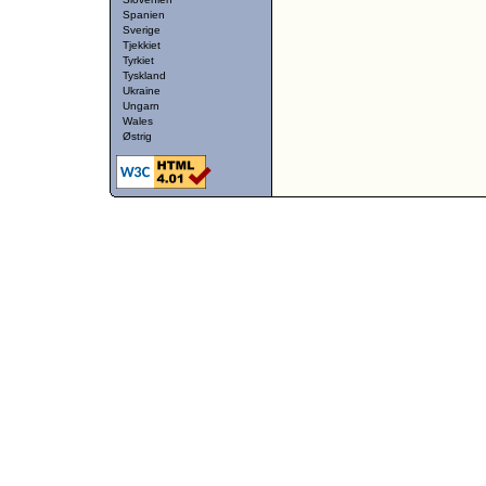
Spanien
Sverige
Tjekkiet
Tyrkiet
Tyskland
Ukraine
Ungarn
Wales
Østrig