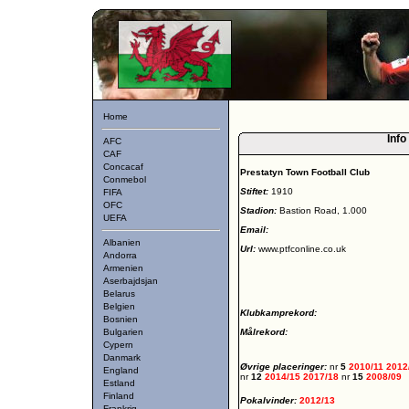
Home
Info
AFC
CAF
Concacaf
Prestatyn Town Football Club
Conmebol
Stiftet:
1910
FIFA
OFC
Stadion:
Bastion Road, 1.000
UEFA
Email:
Albanien
Url:
www.ptfconline.co.uk
Andorra
Armenien
Aserbajdsjan
Belarus
Belgien
Klubkamprekord:
Bosnien
Bulgarien
Målrekord:
Cypern
Danmark
Øvrige placeringer:
nr
5
2010/11
2012
England
nr
12
2014/15
2017/18
nr
15
2008/09
Estland
Finland
Pokalvinder:
2012/13
Frankrig