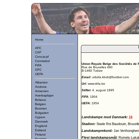
Home
AFC
CAF
Concacaf
Conmebol
Union Royale Belge des Sociétés de F
FIFA
Rue de Bruxelles 480
OFC
B-1480 Tubize
UEFA
Email:
urbsfa.kbvb@footbel.com
Albanien
Url:
www.rbfa.be
Andorra
Stiftet:
4. august 1895
Armenien
Aserbajdsjan
FIFA:
1904
Belarus
UEFA:
1954
Belgien
Bosnien
Bulgarien
Landskampe mod Danmark:
16
Cypern
Danmark
Stadion:
Stade Roi Baudouin, Bruxell
England
Estland
Landskamprekord:
Jan Verthonghen
Finland
Flest landskampsmål:
Romelu Luka
Frankrig