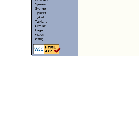
Spanien
Sverige
Tjekkiet
Tyrkiet
Tyskland
Ukraine
Ungarn
Wales
Østrig