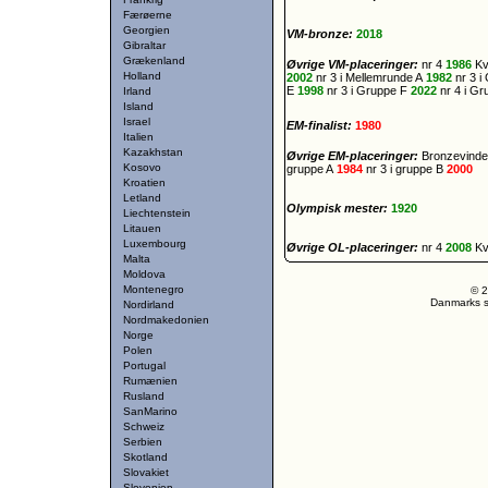
Færøerne
Georgien
VM-bronze:
2018
Gibraltar
Grækenland
Øvrige VM-placeringer:
nr 4
1986
Kv
Holland
2002
nr 3 i Mellemrunde A
1982
nr 3 
E
1998
nr 3 i Gruppe F
2022
nr 4 i G
Irland
Island
Israel
EM-finalist:
1980
Italien
Kazakhstan
Øvrige EM-placeringer:
Bronzevind
Kosovo
gruppe A
1984
nr 3 i gruppe B
2000
Kroatien
Letland
Olympisk mester:
1920
Liechtenstein
Litauen
Luxembourg
Øvrige OL-placeringer:
nr 4
2008
Kv
Malta
Moldova
Montenegro
© 2
Danmarks st
Nordirland
Nordmakedonien
Norge
Polen
Portugal
Rumænien
Rusland
SanMarino
Schweiz
Serbien
Skotland
Slovakiet
Slovenien