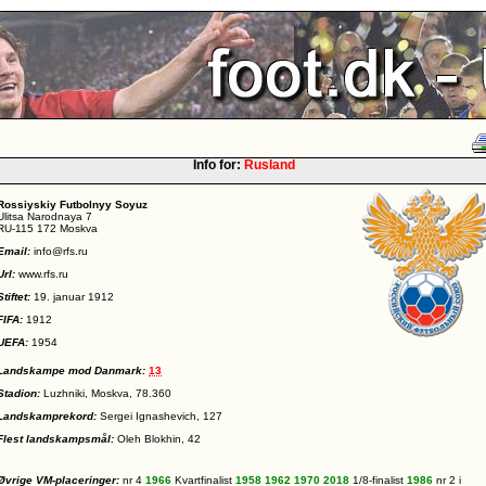
Info for:
Rusland
Rossiyskiy Futbolnyy Soyuz
Ulitsa Narodnaya 7
RU-115 172 Moskva
Email:
info@rfs.ru
Url:
www.rfs.ru
Stiftet:
19. januar 1912
FIFA:
1912
UEFA:
1954
Landskampe mod Danmark:
13
Stadion:
Luzhniki, Moskva, 78.360
Landskamprekord:
Sergei Ignashevich, 127
Flest landskampsmål:
Oleh Blokhin, 42
Øvrige VM-placeringer:
nr 4
1966
Kvartfinalist
1958
1962
1970
2018
1/8-finalist
1986
nr 2 i