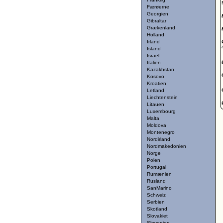
Færøerne
Georgien
Gibraltar
Grækenland
Holland
Irland
Island
Israel
Italien
Kazakhstan
Kosovo
Kroatien
Letland
Liechtenstein
Litauen
Luxembourg
Malta
Moldova
Montenegro
Nordirland
Nordmakedonien
Norge
Polen
Portugal
Rumænien
Rusland
SanMarino
Schweiz
Serbien
Skotland
Slovakiet
Slovenien