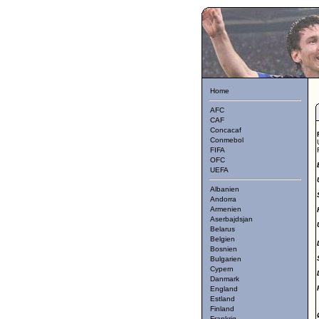
Home
AFC
CAF
Concacaf
Conmebol
FIFA
OFC
UEFA
Albanien
Andorra
Armenien
Aserbajdsjan
Belarus
Belgien
Bosnien
Bulgarien
Cypern
Danmark
England
Estland
Finland
Frankrig