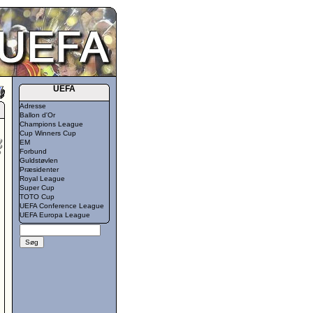
UEFA
Adresse
Ballon d'Or
Champions League
Cup Winners Cup
EM
Forbund
Guldstøvlen
Præsidenter
Royal League
Super Cup
TOTO Cup
UEFA Conference League
UEFA Europa League