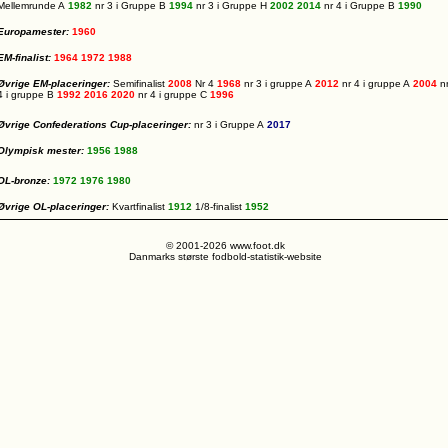
Mellemrunde A
1982
nr 3 i Gruppe B
1994
nr 3 i Gruppe H
2002
2014
nr 4 i Gruppe B
1990
Europamester:
1960
EM-finalist:
1964
1972
1988
Øvrige EM-placeringer:
Semifinalist
2008
Nr 4
1968
nr 3 i gruppe A
2012
nr 4 i gruppe A
2004
n
4 i gruppe B
1992
2016
2020
nr 4 i gruppe C
1996
Øvrige Confederations Cup-placeringer:
nr 3 i Gruppe A
2017
Olympisk mester:
1956
1988
OL-bronze:
1972
1976
1980
Øvrige OL-placeringer:
Kvartfinalist
1912
1/8-finalist
1952
© 2001-2026 www.foot.dk
Danmarks største fodbold-statistik-website