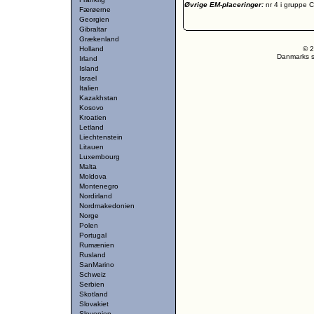
Øvrige EM-placeringer:
nr 4 i gruppe 
Færøerne
Georgien
Gibraltar
Grækenland
Holland
© 2
Danmarks st
Irland
Island
Israel
Italien
Kazakhstan
Kosovo
Kroatien
Letland
Liechtenstein
Litauen
Luxembourg
Malta
Moldova
Montenegro
Nordirland
Nordmakedonien
Norge
Polen
Portugal
Rumænien
Rusland
SanMarino
Schweiz
Serbien
Skotland
Slovakiet
Slovenien