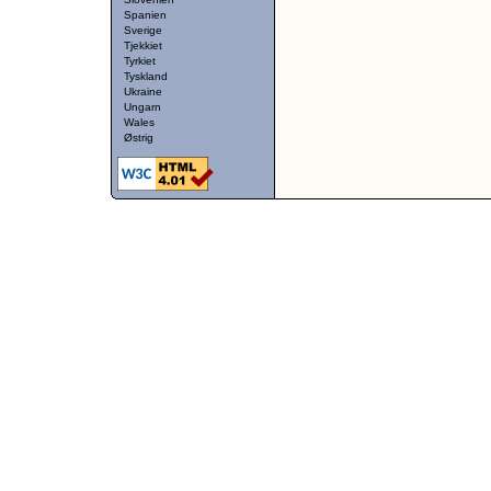
Spanien
Sverige
Tjekkiet
Tyrkiet
Tyskland
Ukraine
Ungarn
Wales
Østrig