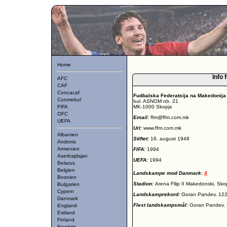
Home
Info 
AFC
CAF
Concacaf
Fudbalska Federatsija na Makedonija
Conmebol
bul. ASNOM nb. 21
FIFA
MK-1000 Skopje
OFC
Email:
ffm@ffm.com.mk
UEFA
Url:
www.ffm.com.mk
Albanien
Stiftet:
16. august 1948
Andorra
Armenien
FIFA:
1994
Aserbajdsjan
UEFA:
1994
Belarus
Belgien
Landskampe mod Danmark:
4
Bosnien
Stadion:
Arena Filip II Makedonski, Sko
Bulgarien
Cypern
Landskamprekord:
Goran Pandev, 12
Danmark
Flest landskampsmål:
Goran Pandev,
England
Estland
Finland
Frankrig