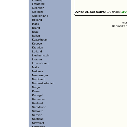
Færøerne
Georgien
Gibraltar
Øvrige OL-placeringer:
1/8-finalist
19
Grækenland
Holland
© 2
Irland
Danmarks st
Island
Israel
Italien
Kazakhstan
Kosovo
Kroatien
Letland
Liechtenstein
Litauen
Luxembourg
Malta
Moldova
Montenegro
Nordirland
Nordmakedonien
Norge
Polen
Portugal
Rumænien
Rusland
SanMarino
Schweiz
Serbien
Skotland
Slovakiet
Slovenien