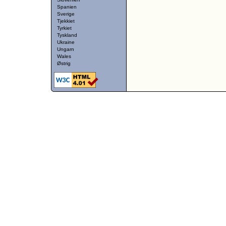
Spanien
Sverige
Tjekkiet
Tyrkiet
Tyskland
Ukraine
Ungarn
Wales
Østrig