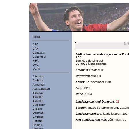
Home
Inf
AFC
CAF
Concacaf
Fédération Luxembourgeoise de Footb
Conmebol
BP5
FIFA
148 Rue de Limpach
LU-3932 Mondercange
OFC
UEFA
Email:
flf@football.lu
Url:
www.football.lu
Albanien
Andorra
Stiftet:
22. november 1908
Armenien
FIFA:
1910
Aserbajdsjan
Belarus
UEFA:
1954
Belgien
Bosnien
Landskampe mod Danmark:
11
Bulgarien
Stadion:
Stade de Luxembourg, Luxemb
Cypern
Danmark
Landskamprekord:
Mario Mutsch, 102
England
Flest landskampsmål:
Léon Mart, 16
Estland
Finland
Frankrig