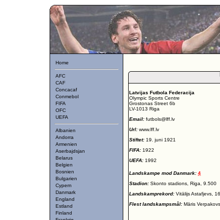
Home
AFC
CAF
Concacaf
Latvijas Futbola Federacija
Conmebol
Olympic Sports Centre
FIFA
Grostonas Street 6b
LV-1013 Riga
OFC
UEFA
Email:
futbols@lff.lv
Url:
www.lff.lv
Albanien
Andorra
Stiftet:
19. juni 1921
Armenien
FIFA:
1922
Aserbajdsjan
Belarus
UEFA:
1992
Belgien
Bosnien
Landskampe mod Danmark:
4
Bulgarien
Stadion:
Skonto stadions, Riga, 9.500
Cypern
Danmark
Landskamprekord:
Vitālijs Astafjevs, 1
England
Flest landskampsmål:
Māris Verpakovs
Estland
Finland
Frankrig