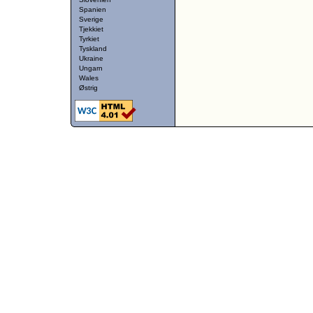
Spanien
Sverige
Tjekkiet
Tyrkiet
Tyskland
Ukraine
Ungarn
Wales
Østrig