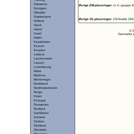
Færøerne
Øvrige EM-placeringer:
nr 4 i gruppe 
Georgien
Gibraltar
Grækenland
Øvrige OL-placeringer:
1/8-finalist
192
Holland
Irland
Island
© 2
Israel
Danmarks st
Italien
Kazakhstan
Kosovo
Kroatien
Letland
Liechtenstein
Litauen
Luxembourg
Malta
Moldova
Montenegro
Nordirland
Nordmakedonien
Norge
Polen
Portugal
Rumænien
Rusland
SanMarino
Schweiz
Serbien
Skotland
Slovakiet
Slovenien