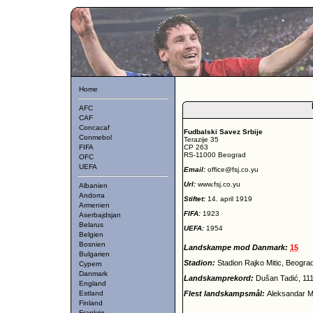
Home
AFC
CAF
Concacaf
Fudbalski Savez Srbije
Conmebol
Terazije 35
FIFA
CP 263
RS-11000 Beograd
OFC
UEFA
Email:
office@fsj.co.yu
Url:
www.fsj.co.yu
Albanien
Andorra
Stiftet:
14. april 1919
Armenien
FIFA:
1923
Aserbajdsjan
Belarus
UEFA:
1954
Belgien
Bosnien
Landskampe mod Danmark:
15
Bulgarien
Stadion:
Stadion Rajko Mitic, Beogra
Cypern
Danmark
Landskamprekord:
Dušan Tadić, 11
England
Estland
Flest landskampsmål:
Aleksandar Mi
Finland
Frankrig