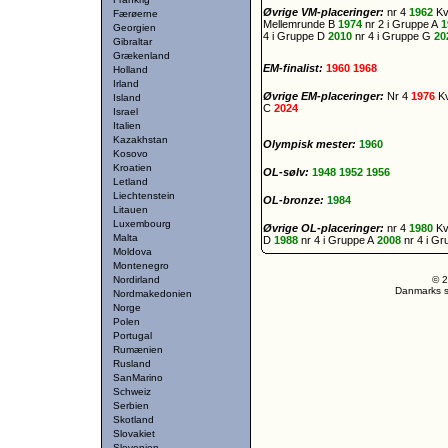
Øvrige VM-placeringer:
nr 4
1962
Kv
Færøerne
Mellemrunde B
1974
nr 2 i Gruppe A
1
Georgien
4 i Gruppe D
2010
nr 4 i Gruppe G
20
Gibraltar
Grækenland
EM-finalist:
1960
1968
Holland
Irland
Øvrige EM-placeringer:
Nr 4
1976
Kv
Island
C
2024
Israel
Italien
Kazakhstan
Olympisk mester:
1960
Kosovo
Kroatien
OL-sølv:
1948
1952
1956
Letland
Liechtenstein
OL-bronze:
1984
Litauen
Luxembourg
Øvrige OL-placeringer:
nr 4
1980
Kv
Malta
D
1988
nr 4 i Gruppe A
2008
nr 4 i G
Moldova
Montenegro
Nordirland
© 2
Danmarks st
Nordmakedonien
Norge
Polen
Portugal
Rumænien
Rusland
SanMarino
Schweiz
Serbien
Skotland
Slovakiet
Slovenien