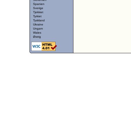
Spanien
Sverige
Tjekkiet
Tyrkiet
Tyskland
Ukraine
Ungarn
Wales
Østrig