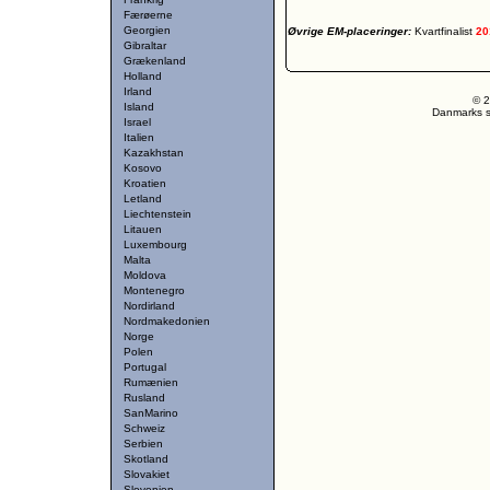
Færøerne
Georgien
Øvrige EM-placeringer:
Kvartfinalist
20
Gibraltar
Grækenland
Holland
Irland
© 2
Island
Danmarks st
Israel
Italien
Kazakhstan
Kosovo
Kroatien
Letland
Liechtenstein
Litauen
Luxembourg
Malta
Moldova
Montenegro
Nordirland
Nordmakedonien
Norge
Polen
Portugal
Rumænien
Rusland
SanMarino
Schweiz
Serbien
Skotland
Slovakiet
Slovenien