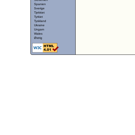
Spanien
Sverige
Tjekkiet
Tyrkiet
Tyskland
Ukraine
Ungarn
Wales
Østrig