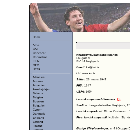
Home
AFC
CAF
Concacaf
Knattspyrnusamband Islands
Conmebol
Laugardal
FIFA
IS-104 Reykjavík
OFC
Email:
ksi@ksi.is
UEFA
Url:
www.ksi.is
Albanien
Stiftet:
26. marts 1947
Andorra
Armenien
FIFA:
1947
Aserbajdsjan
UEFA:
1954
Belarus
Belgien
Landskampe mod Danmark:
25
Bosnien
Stadion:
Laugardalsvöllur, Reykjavík, 1
Bulgarien
Cypern
Landskamprekord:
Rúnar Kristinsson,
Danmark
Flest landskampsmål:
Kolbeinn Sighó
England
Estland
Finland
Øvrige VM-placeringer:
nr 4 i Gruppe
Frankrig