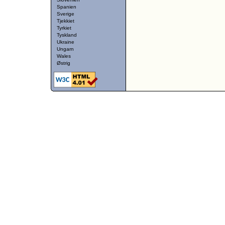
Spanien
Sverige
Tjekkiet
Tyrkiet
Tyskland
Ukraine
Ungarn
Wales
Østrig