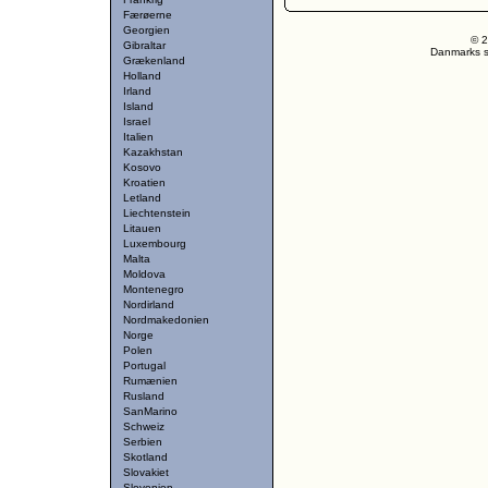
Færøerne
Georgien
© 2
Gibraltar
Danmarks st
Grækenland
Holland
Irland
Island
Israel
Italien
Kazakhstan
Kosovo
Kroatien
Letland
Liechtenstein
Litauen
Luxembourg
Malta
Moldova
Montenegro
Nordirland
Nordmakedonien
Norge
Polen
Portugal
Rumænien
Rusland
SanMarino
Schweiz
Serbien
Skotland
Slovakiet
Slovenien