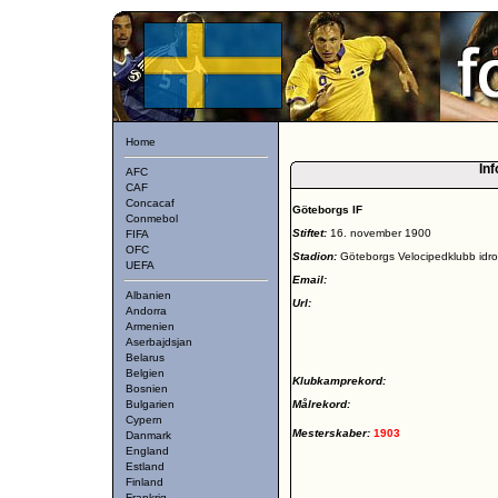
Home
Inf
AFC
CAF
Concacaf
Göteborgs IF
Conmebol
Stiftet:
16. november 1900
FIFA
OFC
Stadion:
Göteborgs Velocipedklubb idro
UEFA
Email:
Albanien
Url:
Andorra
Armenien
Aserbajdsjan
Belarus
Belgien
Klubkamprekord:
Bosnien
Bulgarien
Målrekord:
Cypern
Mesterskaber:
1903
Danmark
England
Estland
Finland
Frankrig