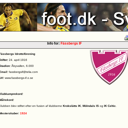
Info for:
Fässbergs IF
Fässbergs Idrottsförening
Stiftet:
24. april 1916
Stadion:
Åbyvallen, 6.000
Email:
fassbergsif@telia.com
Url:
www.fassbergs-if.o.se
Klubkamprekord:
Målrekord:
Klubben blev stiftet efter en fusion af klubberne
Krokslätts IK
,
Mölndals IS
og
IK Celtic
.
Mesterskaber:
1924