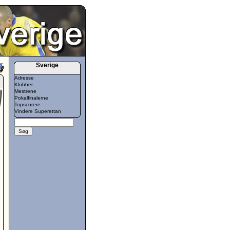
Sverige
Adresse
Klubber
Mestrene
Pokalfinalerne
Topscorere
Vindere Superettan