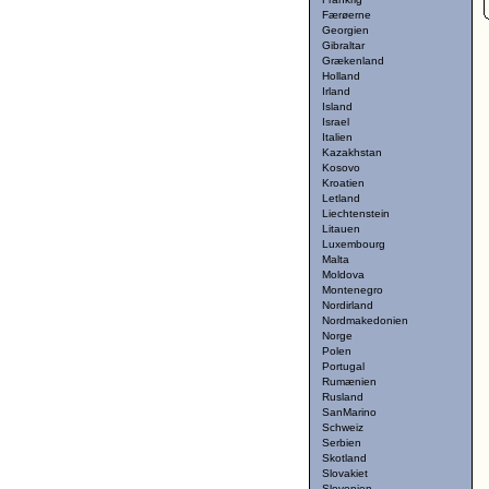
Færøerne
Georgien
Gibraltar
Grækenland
Holland
Irland
Island
Israel
Italien
Kazakhstan
Kosovo
Kroatien
Letland
Liechtenstein
Litauen
Luxembourg
Malta
Moldova
Montenegro
Nordirland
Nordmakedonien
Norge
Polen
Portugal
Rumænien
Rusland
SanMarino
Schweiz
Serbien
Skotland
Slovakiet
Slovenien