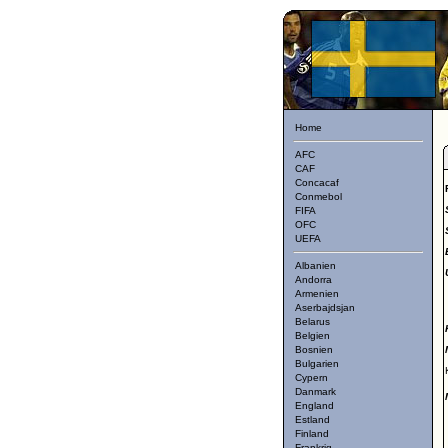
Home
AFC
CAF
Concacaf
Conmebol
FIFA
OFC
UEFA
Albanien
Andorra
Armenien
Aserbajdsjan
Belarus
Belgien
Bosnien
Bulgarien
Cypern
Danmark
England
Estland
Finland
Frankrig