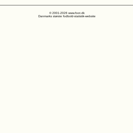
© 2001-2026 www.foot.dk
Danmarks største fodbold-statistik-website