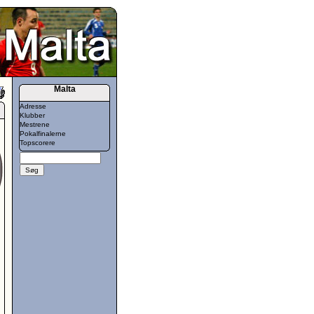
Malta
Adresse
Klubber
Mestrene
Pokalfinalerne
Topscorere