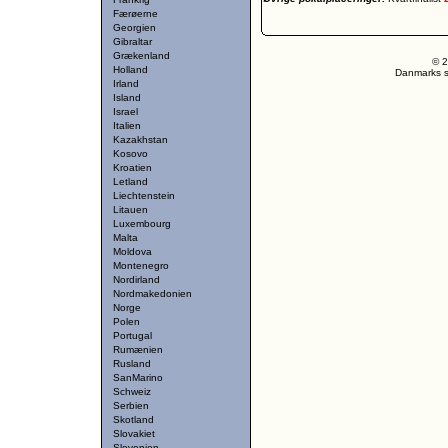
Færøerne
Georgien
Gibraltar
Grækenland
© 2
Holland
Danmarks st
Irland
Island
Israel
Italien
Kazakhstan
Kosovo
Kroatien
Letland
Liechtenstein
Litauen
Luxembourg
Malta
Moldova
Montenegro
Nordirland
Nordmakedonien
Norge
Polen
Portugal
Rumænien
Rusland
SanMarino
Schweiz
Serbien
Skotland
Slovakiet
Slovenien