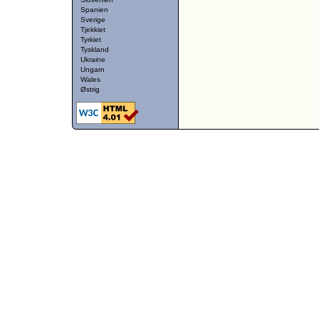
Spanien
Sverige
Tjekkiet
Tyrkiet
Tyskland
Ukraine
Ungarn
Wales
Østrig