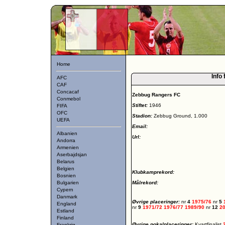
Home
Info 
AFC
CAF
Concacaf
Zebbug Rangers FC
Conmebol
Stiftet:
1946
FIFA
OFC
Stadion:
Zebbug Ground, 1.000
UEFA
Email:
Albanien
Url:
Andorra
Armenien
Aserbajdsjan
Belarus
Belgien
Klubkamprekord:
Bosnien
Bulgarien
Målrekord:
Cypern
Danmark
Øvrige placeringer:
nr
4
1975/76
nr
5
England
nr
9
1971/72
1976/77
1989/90
nr
12
2
Estland
Finland
Øvrige pokalplaceringer:
Kvartfinalist
Frankrig