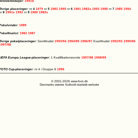
Bronzemedaljer:
1991b
Øvrige placeringer:
nr
4
1979
nr
5
1983
1995
nr
6
1981
1982a
1993
1998
nr
7
1985
1994
nr
8
1991s
1992
nr
9
1980
1982s
Pokalvinder:
1989
Pokalfinalist:
1982
1987
Øvrige pokalplaceringer:
Semifinalist
1993/94
1994/95
1996/97
Kvartfinalist
1992/93
1995/96
1997/98
UEFA Europa League-placeringer:
1 Kvalifikationsrunde
1997/98
1998/99
TOTO Cup-placeringer:
nr 4 i Gruppe 9
1996
© 2001-2026 www.foot.dk
Danmarks største fodbold-statistik-website