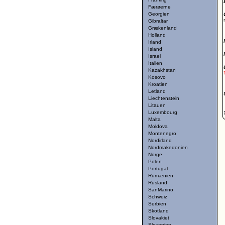
Færøerne
Georgien
Gibraltar
Grækenland
Holland
Irland
Island
Israel
Italien
Kazakhstan
Kosovo
Kroatien
Letland
Liechtenstein
Litauen
Luxembourg
Malta
Moldova
Montenegro
Nordirland
Nordmakedonien
Norge
Polen
Portugal
Rumænien
Rusland
SanMarino
Schweiz
Serbien
Skotland
Slovakiet
Slovenien