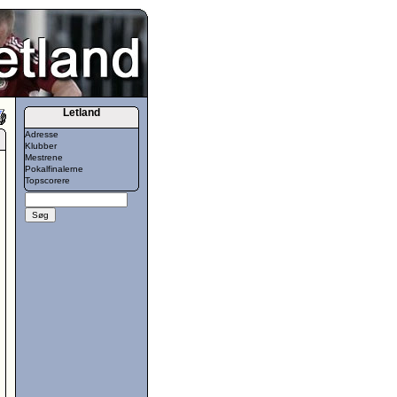
Letland
Adresse
Klubber
Mestrene
Pokalfinalerne
Topscorere