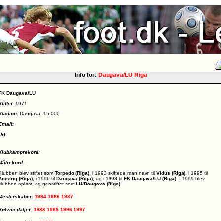
Info for:
Daugava/LU Riga
FK Daugava/LU
Stiftet:
1971
Stadion:
Daugava, 15.000
Email:
Url:
Klubkamprekord:
Målrekord:
Klubben blev stiftet som
Torpedo (Riga)
, i 1993 skiftede man navn til
Vidus (Riga)
, i 1995 til
Amstrig (Riga)
, i 1996 til
Daugava (Riga)
, og i 1998 til
FK Daugava/LU (Riga)
. I 1999 blev
klubben opløst, og genstiftet som
LU/Daugava (Riga)
.
Mesterskaber:
1984
1986
1987
Sølvmedaljer:
1988
1989
1996
1997