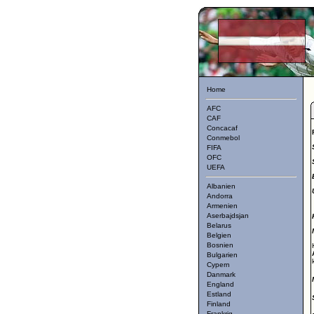
Home
AFC
CAF
Concacaf
Conmebol
FIFA
OFC
UEFA
Albanien
Andorra
Armenien
Aserbajdsjan
Belarus
Belgien
Bosnien
Bulgarien
Cypern
Danmark
England
Estland
Finland
Frankrig