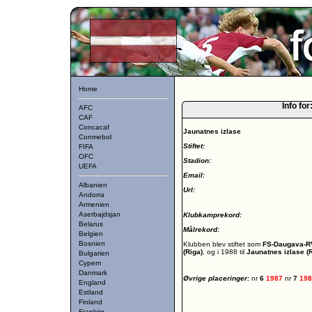
Home
Info for
AFC
CAF
Concacaf
Jaunatnes izlase
Conmebol
Stiftet:
FIFA
OFC
Stadion:
UEFA
Email:
Albanien
Url:
Andorra
Armenien
Aserbajdsjan
Klubkamprekord:
Belarus
Målrekord:
Belgien
Bosnien
Klubben blev stiftet som
FS-Daugava-RV
(Riga)
, og i 1988 til
Jaunatnes izlase (
Bulgarien
Cypern
Danmark
Øvrige placeringer:
nr
6
1987
nr
7
19
England
Estland
Finland
Frankrig