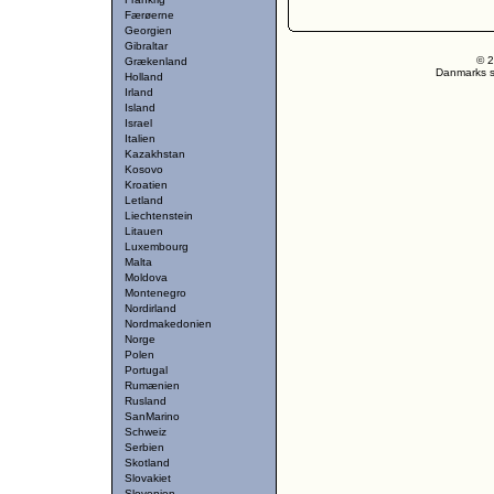
Færøerne
Georgien
Gibraltar
© 2
Grækenland
Danmarks st
Holland
Irland
Island
Israel
Italien
Kazakhstan
Kosovo
Kroatien
Letland
Liechtenstein
Litauen
Luxembourg
Malta
Moldova
Montenegro
Nordirland
Nordmakedonien
Norge
Polen
Portugal
Rumænien
Rusland
SanMarino
Schweiz
Serbien
Skotland
Slovakiet
Slovenien