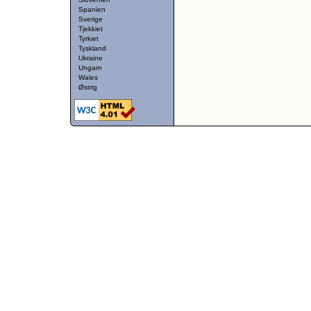
Spanien
Sverige
Tjekkiet
Tyrkiet
Tyskland
Ukraine
Ungarn
Wales
Østrig