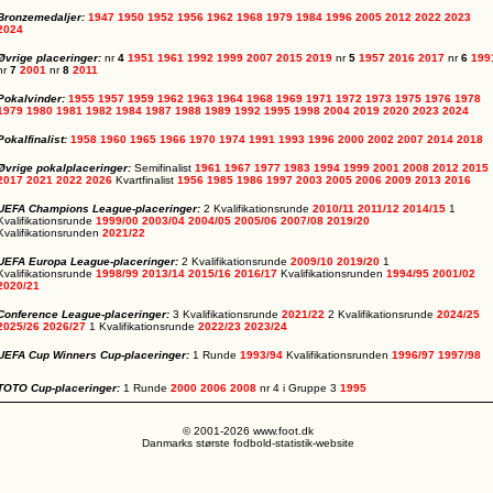
Bronzemedaljer:
1947
1950
1952
1956
1962
1968
1979
1984
1996
2005
2012
2022
2023
2024
Øvrige placeringer:
nr
4
1951
1961
1992
1999
2007
2015
2019
nr
5
1957
2016
2017
nr
6
199
nr
7
2001
nr
8
2011
Pokalvinder:
1955
1957
1959
1962
1963
1964
1968
1969
1971
1972
1973
1975
1976
1978
1979
1980
1981
1982
1984
1987
1988
1989
1992
1995
1998
2004
2019
2020
2023
2024
Pokalfinalist:
1958
1960
1965
1966
1970
1974
1991
1993
1996
2000
2002
2007
2014
2018
Øvrige pokalplaceringer:
Semifinalist
1961
1967
1977
1983
1994
1999
2001
2008
2012
2015
2017
2021
2022
2026
Kvartfinalist
1956
1985
1986
1997
2003
2005
2006
2009
2013
2016
UEFA Champions League-placeringer:
2 Kvalifikationsrunde
2010/11
2011/12
2014/15
1
Kvalifikationsrunde
1999/00
2003/04
2004/05
2005/06
2007/08
2019/20
Kvalifikationsrunden
2021/22
UEFA Europa League-placeringer:
2 Kvalifikationsrunde
2009/10
2019/20
1
Kvalifikationsrunde
1998/99
2013/14
2015/16
2016/17
Kvalifikationsrunden
1994/95
2001/02
2020/21
Conference League-placeringer:
3 Kvalifikationsrunde
2021/22
2 Kvalifikationsrunde
2024/25
2025/26
2026/27
1 Kvalifikationsrunde
2022/23
2023/24
UEFA Cup Winners Cup-placeringer:
1 Runde
1993/94
Kvalifikationsrunden
1996/97
1997/98
TOTO Cup-placeringer:
1 Runde
2000
2006
2008
nr 4 i Gruppe 3
1995
© 2001-2026 www.foot.dk
Danmarks største fodbold-statistik-website