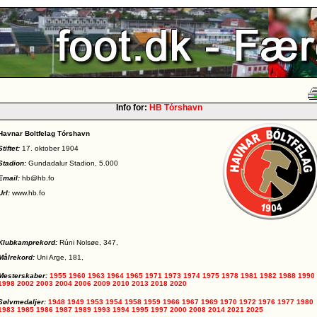
Info for:
HB Tórshavn
Havnar Boltfelag Tórshavn
Stiftet:
17. oktober 1904
Stadion:
Gundadalur Stadion, 5.000
Email:
hb@hb.fo
Url:
www.hb.fo
Klubkamprekord:
Rúni Nolsøe, 347,
Målrekord:
Uni Arge, 181,
Mesterskaber:
1955
1960
1963
1964
1965
1971
1973
1974
1975
1978
1981
1982
1988
1990
1998
2002
2003
2004
2006
2009
2010
2013
2018
2020
Sølvmedaljer:
1948
1949
1953
1954
1958
1959
1966
1967
1969
1970
1972
1976
1977
1980
1983
1985
1986
1987
1989
1993
1994
1995
1997
2000
2008
2014
2021
2025