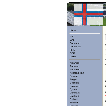
Home
AFC
CAF
Concacaf
Conmebol
FIFA
OFC
UEFA
Albanien
Andorra
Armenien
Aserbajdsjan
Belarus
Belgien
Bosnien
Bulgarien
Cypern
Danmark
England
Estland
Finland
Frankrig