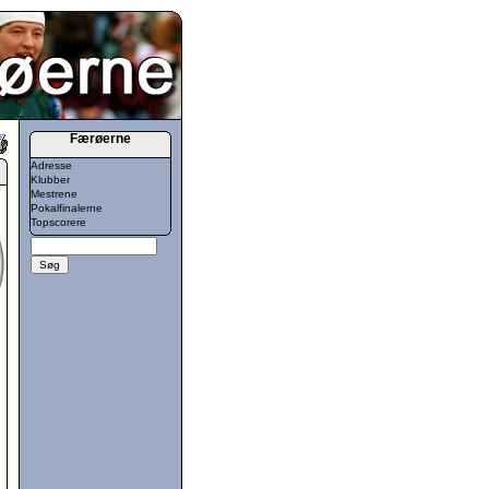
Færøerne
Adresse
Klubber
Mestrene
Pokalfinalerne
Topscorere