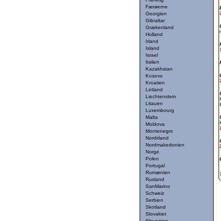
Færøerne
Georgien
Gibraltar
Grækenland
Holland
Irland
Island
Israel
Italien
Kazakhstan
Kosovo
Kroatien
Letland
Liechtenstein
Litauen
Luxembourg
Malta
Moldova
Montenegro
Nordirland
Nordmakedonien
Norge
Polen
Portugal
Rumænien
Rusland
SanMarino
Schweiz
Serbien
Skotland
Slovakiet
Slovenien