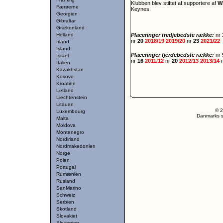
Klubben blev stiftet af supportere af
W
Færøerne
Keynes.
Georgien
Gibraltar
Grækenland
Holland
Placeringer tredjebedste række:
nr
nr
20
2018/19
2019/20
nr
23
2021/22
Irland
Island
Placeringer fjerdebedste række:
nr
Israel
nr
16
2011/12
nr
20
2012/13
2013/14
Italien
Kazakhstan
Kosovo
Kroatien
Letland
Liechtenstein
Litauen
© 2
Luxembourg
Danmarks st
Malta
Moldova
Montenegro
Nordirland
Nordmakedonien
Norge
Polen
Portugal
Rumænien
Rusland
SanMarino
Schweiz
Serbien
Skotland
Slovakiet
Slovenien