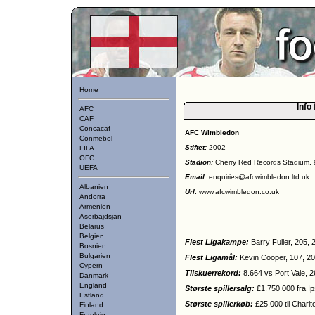
Home
Info
AFC
CAF
Concacaf
AFC Wimbledon
Conmebol
Stiftet:
2002
FIFA
OFC
Stadion:
Cherry Red Records Stadium, 
UEFA
Email:
enquiries@afcwimbledon.ltd.uk
Albanien
Url:
www.afcwimbledon.co.uk
Andorra
Armenien
Aserbajdsjan
Belarus
Belgien
Flest Ligakampe:
Barry Fuller, 205,
Bosnien
Bulgarien
Flest Ligamål:
Kevin Cooper, 107, 2
Cypern
Tilskuerrekord:
8.664 vs Port Vale, 
Danmark
England
Største spillersalg:
£1.750.000 fra I
Estland
Største spillerkøb:
£25.000 til Charlt
Finland
Frankrig