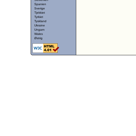
Spanien
Sverige
Tjekkiet
Tyrkiet
Tyskland
Ukraine
Ungarn
Wales
Østrig