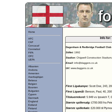
Home
Info for:
AFC
CAF
Concacaf
Dagenham & Redbridge Football Club
Conmebol
Stiftet:
1992
FIFA
OFC
Stadion:
Chigwell Construction Stadium
UEFA
Email:
info@daggers.co.uk
Albanien
Url:
www.daggers.co.uk
Andorra
Armenien
Aserbajdsjan
Belarus
Belgien
Flest Ligakampe:
Scott Doe, 243, 20
Bosnien
Bulgarien
Flest Ligamål:
Benson, Paul, 40, 200
Cypern
Tilskuerrekord:
5.949 vs Ipswich T, 
Danmark
England
Største spillersalg:
£700.000 fra Pet
Estland
Største spillerkøb:
£20.000 til Plymo
Finland
Frankrig