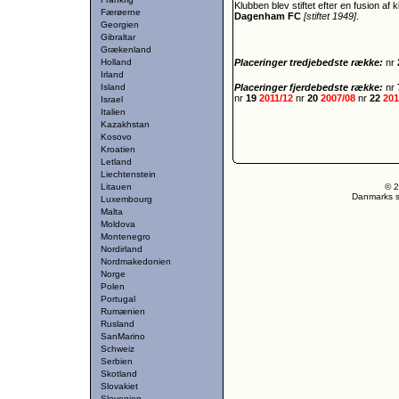
Klubben blev stiftet efter en fusion af
Færøerne
Dagenham FC
[stiftet 1949]
.
Georgien
Gibraltar
Grækenland
Holland
Placeringer tredjebedste række:
nr
Irland
Island
Placeringer fjerdebedste række:
nr
nr
19
2011/12
nr
20
2007/08
nr
22
201
Israel
Italien
Kazakhstan
Kosovo
Kroatien
Letland
Liechtenstein
Litauen
© 2
Danmarks st
Luxembourg
Malta
Moldova
Montenegro
Nordirland
Nordmakedonien
Norge
Polen
Portugal
Rumænien
Rusland
SanMarino
Schweiz
Serbien
Skotland
Slovakiet
Slovenien