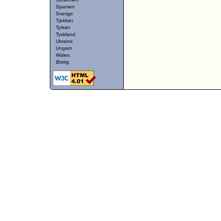
Spanien
Sverige
Tjekkiet
Tyrkiet
Tyskland
Ukraine
Ungarn
Wales
Østrig