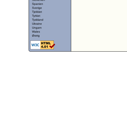
Spanien
Sverige
Tjekkiet
Tyrkiet
Tyskland
Ukraine
Ungarn
Wales
Østrig