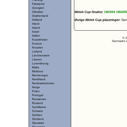
Færøerne
Georgien
Gibraltar
Welsh Cup-finalist:
1903/04
1904/0
Grækenland
Holland
Øvrige Welsh Cup-placeringer:
Semi
Irland
Island
Israel
Italien
© 2
Kazakhstan
Danmarks st
Kosovo
Kroatien
Letland
Liechtenstein
Litauen
Luxembourg
Malta
Moldova
Montenegro
Nordirland
Nordmakedonien
Norge
Polen
Portugal
Rumænien
Rusland
SanMarino
Schweiz
Serbien
Skotland
Slovakiet
Slovenien