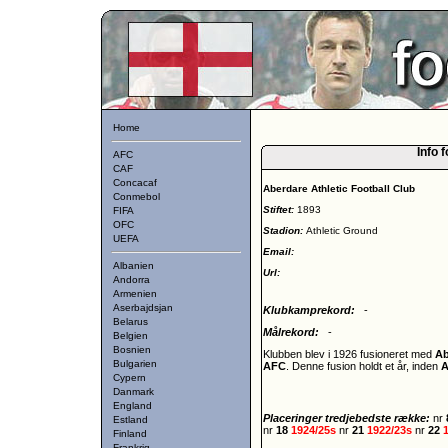
Home
Info 
AFC
CAF
Concacaf
Aberdare Athletic Football Club
Conmebol
Stiftet:
1893
FIFA
OFC
Stadion:
Athletic Ground
UEFA
Email:
Albanien
Url:
Andorra
Armenien
Aserbajdsjan
Klubkamprekord:
-
Belarus
Målrekord:
-
Belgien
Bosnien
Klubben blev i 1926 fusioneret med
Ab
Bulgarien
AFC
. Denne fusion holdt et år, inden
A
Cypern
Danmark
England
Placeringer tredjebedste række:
nr
Estland
nr
18
1924/25s
nr
21
1922/23s
nr
22
Finland
Frankrig