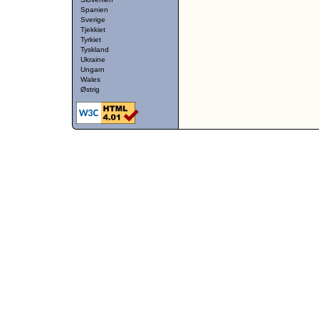
Spanien
Sverige
Tjekkiet
Tyrkiet
Tyskland
Ukraine
Ungarn
Wales
Østrig