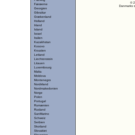
© 2
Færøerne
Danmarks st
Georgien
Gibraltar
Grækenland
Holland
Irland
Island
Israel
Italien
Kazakhstan
Kosovo
Kroatien
Letland
Liechtenstein
Litauen
Luxembourg
Malta
Moldova
Montenegro
Nordirland
Nordmakedonien
Norge
Polen
Portugal
Rumænien
Rusland
SanMarino
Schweiz
Serbien
Skotland
Slovakiet
Slovenien