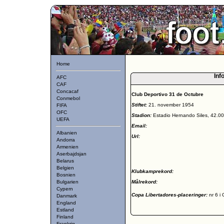
Home
Inf
AFC
CAF
Concacaf
Club Deportivo 31 de Octubre
Conmebol
Stiftet:
21. november 1954
FIFA
OFC
Stadion:
Estadio Hernando Siles, 42.0
UEFA
Email:
Albanien
Url:
Andorra
Armenien
Aserbajdsjan
Belarus
Belgien
Klubkamprekord:
Bosnien
Bulgarien
Målrekord:
Cypern
Copa Libertadores-placeringer:
nr 6 i
Danmark
England
Estland
Finland
Frankrig