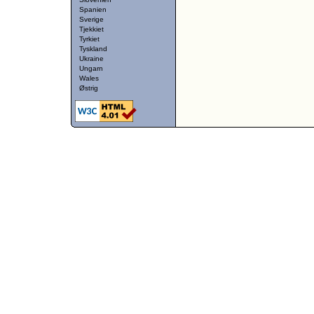
Spanien
Sverige
Tjekkiet
Tyrkiet
Tyskland
Ukraine
Ungarn
Wales
Østrig