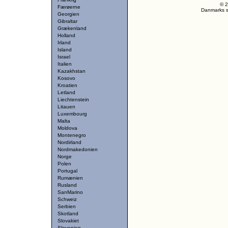
© 2
Færøerne
Danmarks st
Georgien
Gibraltar
Grækenland
Holland
Irland
Island
Israel
Italien
Kazakhstan
Kosovo
Kroatien
Letland
Liechtenstein
Litauen
Luxembourg
Malta
Moldova
Montenegro
Nordirland
Nordmakedonien
Norge
Polen
Portugal
Rumænien
Rusland
SanMarino
Schweiz
Serbien
Skotland
Slovakiet
Slovenien