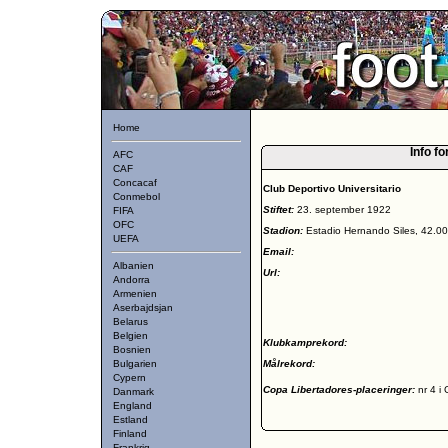
Home
Info fo
AFC
CAF
Concacaf
Club Deportivo Universitario
Conmebol
Stiftet:
23. september 1922
FIFA
OFC
Stadion:
Estadio Hernando Siles, 42.0
UEFA
Email:
Albanien
Url:
Andorra
Armenien
Aserbajdsjan
Belarus
Belgien
Klubkamprekord:
Bosnien
Bulgarien
Målrekord:
Cypern
Copa Libertadores-placeringer:
nr 4 i
Danmark
England
Estland
Finland
Frankrig