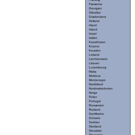
Færøerne
Georgien
Gibraltar
Grækenland
Holland
Irland
Island
Israel
Italien
Kazakhstan
Kosovo
Kroatien
Letland
Liechtenstein
Litauen
Luxembourg
Malta
Moldova
Montenegro
Nordirland
Nordmakedonien
Norge
Polen
Portugal
Rumænien
Rusland
SanMarino
Schweiz
Serbien
Skotland
Slovakiet
Slovenien