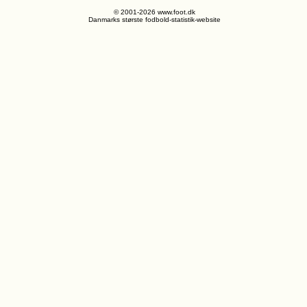
© 2001-2026 www.foot.dk
Danmarks største fodbold-statistik-website