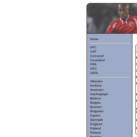
Home
AFC
CAF
Concacaf
Conmebol
FIFA
OFC
UEFA
Albanien
Andorra
Armenien
Aserbajdsjan
Belarus
Belgien
Bosnien
Bulgarien
Cypern
Danmark
England
Estland
Finland
Frankrig