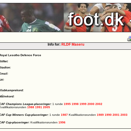
Info for:
RLDF Maseru
Royal Lesotho Defence Force
Stiftet:
Stadion:
Email:
Url:
Klubkamprekord:
Målrekord:
CAF Champions League-placeringer:
1 runde
1995
1998
1999
2000
2002
Kvalifikationsrunden
1988
1991
2005
CAF Cup Winners Cup-placeringer:
1 runde
1987
Kvalifikationsrunden
1989
1990
2001
2003
CAF Cup-placeringer:
Kvalifikationsrunden
1996