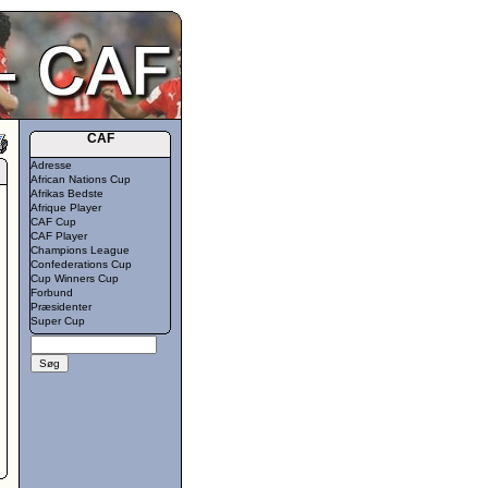
CAF
Adresse
African Nations Cup
Afrikas Bedste
Afrique Player
CAF Cup
CAF Player
Champions League
Confederations Cup
Cup Winners Cup
Forbund
Præsidenter
Super Cup