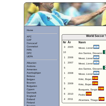
Home
World Soccer 
AFC
CAF
Nr
År
Navn
Concacaf
Conmebol
3
2005
Messi, Lionel
FIFA
10
OFC
dos Santos, Giovanni
UEFA
1
2006
Messi, Lionel
1
2007
Albanien
Messi, Lionel
Andorra
5
dos Santos, Giovanni
Armenien
Aserbajdsjan
1
2008
Messi, Lionel
Belarus
7
Krkic, Bojan
Belgien
Bosnien
5
2009
Krkic, Bojan
Bulgarien
9
Cypern
Busquets, Sergio
Danmark
6
2010
Pedro
England
4
2011
Estland
Alcantara, Thiago
Finland
Frankrig