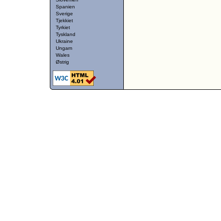
Spanien
Sverige
Tjekkiet
Tyrkiet
Tyskland
Ukraine
Ungarn
Wales
Østrig