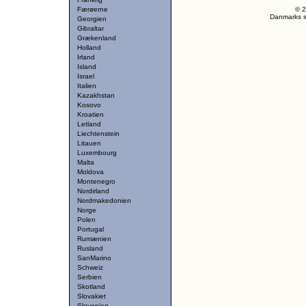
Færøerne
© 2
Danmarks st
Georgien
Gibraltar
Grækenland
Holland
Irland
Island
Israel
Italien
Kazakhstan
Kosovo
Kroatien
Letland
Liechtenstein
Litauen
Luxembourg
Malta
Moldova
Montenegro
Nordirland
Nordmakedonien
Norge
Polen
Portugal
Rumænien
Rusland
SanMarino
Schweiz
Serbien
Skotland
Slovakiet
Slovenien