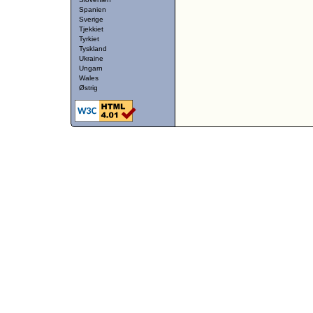
Spanien
Sverige
Tjekkiet
Tyrkiet
Tyskland
Ukraine
Ungarn
Wales
Østrig