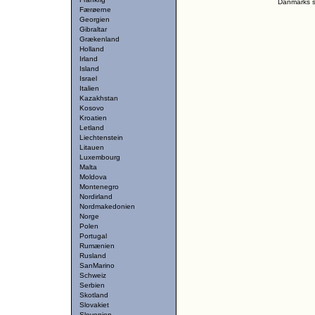
Danmarks st
Færøerne
Georgien
Gibraltar
Grækenland
Holland
Irland
Island
Israel
Italien
Kazakhstan
Kosovo
Kroatien
Letland
Liechtenstein
Litauen
Luxembourg
Malta
Moldova
Montenegro
Nordirland
Nordmakedonien
Norge
Polen
Portugal
Rumænien
Rusland
SanMarino
Schweiz
Serbien
Skotland
Slovakiet
Slovenien