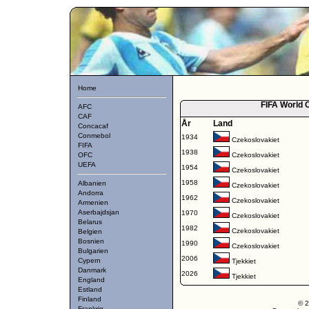
Home
FIFA World C
AFC
CAF
År
Land
Concacaf
Conmebol
1934
Czekoslovakiet
FIFA
1938
OFC
Czekoslovakiet
UEFA
1954
Czekoslovakiet
1958
Albanien
Czekoslovakiet
Andorra
1962
Czekoslovakiet
Armenien
Aserbajdsjan
1970
Czekoslovakiet
Belarus
1982
Czekoslovakiet
Belgien
Bosnien
1990
Czekoslovakiet
Bulgarien
2006
Cypern
Tjekkiet
Danmark
2026
Tjekkiet
England
Estland
Finland
© 2
Frankrig