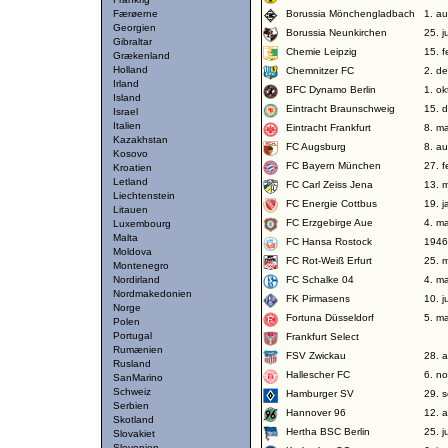
Færøerne
Borussia Mönchengladbach
1. a
Georgien
Borussia Neunkirchen
25. j
Gibraltar
Chemie Leipzig
15. 
Grækenland
Holland
Chemnitzer FC
2. d
Irland
BFC Dynamo Berlin
1. o
Island
Eintracht Braunschweig
15. 
Israel
Italien
Eintracht Frankfurt
8. m
Kazakhstan
FC Augsburg
8. a
Kosovo
FC Bayern München
27. 
Kroatien
Letland
FC Carl Zeiss Jena
13. 
Liechtenstein
FC Energie Cottbus
19. 
Litauen
FC Erzgebirge Aue
4. m
Luxembourg
Malta
FC Hansa Rostock
1946
Moldova
FC Rot-Weiß Erfurt
25. 
Montenegro
Nordirland
FC Schalke 04
4. m
Nordmakedonien
FK Pirmasens
10. j
Norge
Fortuna Düsseldorf
5. m
Polen
Portugal
Frankfurt Select
Rumænien
FSV Zwickau
28. 
Rusland
Hallescher FC
6. n
SanMarino
Schweiz
Hamburger SV
29. 
Serbien
Hannover 96
12. a
Skotland
Hertha BSC Berlin
25. j
Slovakiet
Slovenien