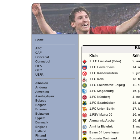
Home
Kl
AFC
CAF
Klub
Stif
Concacaf
1. FC Frankfurt (Oder)
2. a
Conmebol
FIFA
1.FC Heidenheim
14. 
OFC
1.FC Kaiserslautern
2. ju
UEFA
1.FC Köln
13. 
Albanien
1.FC Lokomotive Leipzig
11. 
Andorra
1.FC Magdeburg
15. j
Armenien
Aserbajdsjan
1.FC Nürnberg
4. m
Belarus
1.FC Saarbrücken
18. a
Belgien
1.FC Union Berlin
17. j
Bosnien
Bulgarien
1.FSV Mainz 05
16. 
Cypern
Alemannia Aachen
16. 
Danmark
Arminia Bielefeld
3. m
England
Estland
Bayer 04 Leverkusen
1. ju
Finland
Borussia Dortmund
19. 
Frankrig