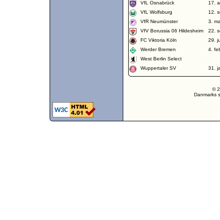
VfL Osnabrück
17. a
VfL Wolfsburg
12. 
VfR Neumünster
3. m
VfV Borussia 06 Hildesheim
22. 
FC Viktoria Köln
29. j
Werder Bremen
4. fe
West Berlin Select
Wuppertaler SV
31. 
© 2
Danmarks st