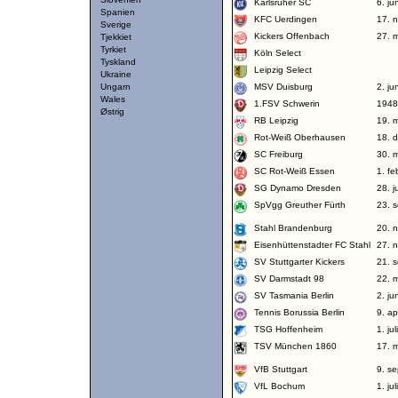
Karlsruher SC
6. ju
Spanien
KFC Uerdingen
17. 
Sverige
Kickers Offenbach
27. 
Tjekkiet
Tyrkiet
Köln Select
Tyskland
Leipzig Select
Ukraine
Ungarn
MSV Duisburg
2. ju
Wales
1.FSV Schwerin
1948
Østrig
RB Leipzig
19. 
Rot-Weiß Oberhausen
18. 
SC Freiburg
30. 
SC Rot-Weiß Essen
1. fe
SG Dynamo Dresden
28. j
SpVgg Greuther Fürth
23. 
Stahl Brandenburg
20. 
Eisenhüttenstadter FC Stahl
27. 
SV Stuttgarter Kickers
21. 
SV Darmstadt 98
22. 
SV Tasmania Berlin
2. ju
Tennis Borussia Berlin
9. ap
TSG Hoffenheim
1. ju
TSV München 1860
17. 
VfB Stuttgart
9. s
VfL Bochum
1. ju