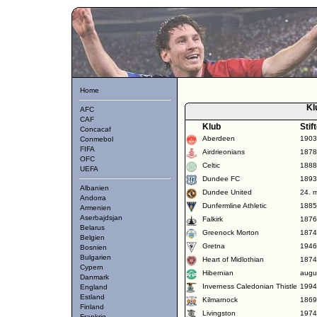
Home
Kl
AFC
CAF
Klub
Stif
Concacaf
Aberdeen
1903
Conmebol
FIFA
Airdrieonians
1878
OFC
Celtic
1888
UEFA
Dundee FC
1893
Albanien
Dundee United
24. 
Andorra
Dunfermline Athletic
1885
Armenien
Aserbajdsjan
Falkirk
1876
Belarus
Greenock Morton
1874
Belgien
Gretna
1946
Bosnien
Bulgarien
Heart of Midlothian
1874
Cypern
Hibernian
augu
Danmark
Inverness Caledonian Thistle
1994
England
Estland
Kilmarnock
1869
Finland
Livingston
1974
Frankrig