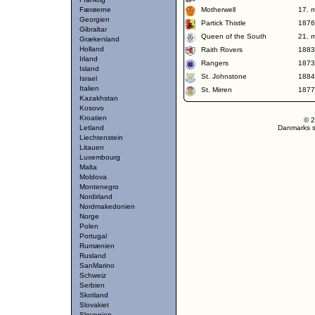
Færøerne
Motherwell
17. 
Georgien
Partick Thistle
1876
Gibraltar
Queen of the South
21. 
Grækenland
Holland
Raith Rovers
1883
Irland
Rangers
1873
Island
St. Johnstone
1884
Israel
Italien
St. Mirren
1877
Kazakhstan
Kosovo
Kroatien
© 2
Letland
Danmarks st
Liechtenstein
Litauen
Luxembourg
Malta
Moldova
Montenegro
Nordirland
Nordmakedonien
Norge
Polen
Portugal
Rumænien
Rusland
SanMarino
Schweiz
Serbien
Skotland
Slovakiet
Slovenien