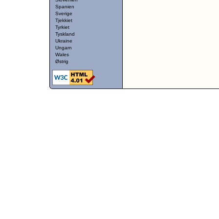
Spanien
Sverige
Tjekkiet
Tyrkiet
Tyskland
Ukraine
Ungarn
Wales
Østrig