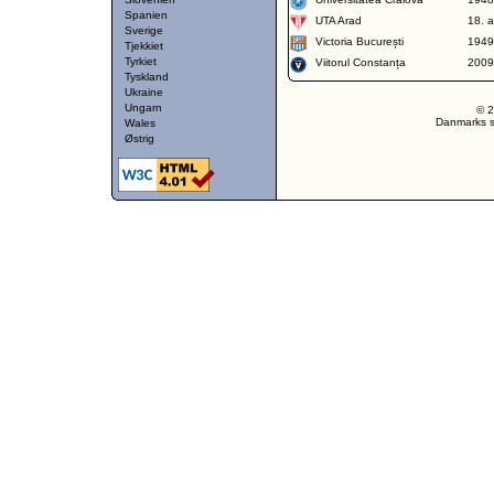
Spanien
UTA Arad
18. a
Sverige
Victoria București
1949
Tjekkiet
Tyrkiet
Viitorul Constanța
2009
Tyskland
Ukraine
Ungarn
© 2
Danmarks st
Wales
Østrig