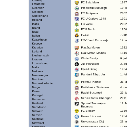
FC Baia Mare
1947
Færøerne
Georgien
Progresul București
10. 
Gibraltar
FC Timişoara
2002
Grækenland
FC U Craiova 1948
1991
Holland
Irland
FC Vaslui
2002
Island
FCM Bacău
1950
Israel
FCSB
7. ju
Italien
Kazakhstan
FCV Farul Constanța
12. 
Kosovo
Kroatien
Flacăra Moreni
1922
Letland
Gaz Metan Mediaș
1945
Liechtenstein
Gloria Bistrița
6. ju
Litauen
Luxembourg
Jiul Petroșani
3. a
Malta
Oțelul Galați
1964
Moldova
Pandurii Târgu Jiu
1. fe
Montenegro
Nordirland
Petrolul Ploiești
31. 
Nordmakedonien
Norge
Politehnica Timișoara
4. d
Polen
Rapid București
25. j
Portugal
Sepsi Sfântu Gheorghe
2011
Rumænien
Rusland
Sportul Studențesc
11. 
București
SanMarino
FC Brașov
1936
Schweiz
Serbien
Unirea Urziceni
1954
Skotland
Universitatea Cluj
23. 
Slovakiet
Slovenien
Universitatea Craiova
1948