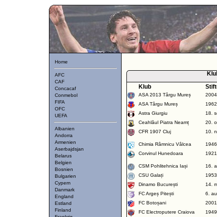
Home
Klu
AFC
CAF
Klub
Stif
Concacaf
ASA 2013 Târgu Mureș
2004
Conmebol
FIFA
ASA Târgu Mureș
1962
OFC
Astra Giurgiu
18. 
UEFA
Ceahlăul Piatra Neamț
20. 
Albanien
CFR 1907 Cluj
10. 
Andorra
Armenien
Chimia Râmnicu Vâlcea
1946
Aserbajdsjan
Corvinul Hunedoara
1921
Belarus
Belgien
CSM Pohlitehnica Iași
16. 
Bosnien
CSU Galați
1953
Bulgarien
Cypern
Dinamo București
14. 
Danmark
FC Argeș Pitești
6. a
England
FC Botoșani
2001
Estland
Finland
FC Electroputere Craiova
1949
Frankrig