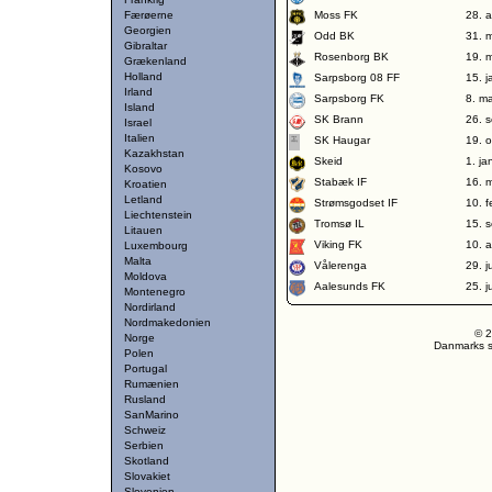
Færøerne
Moss FK
28. 
Georgien
Odd BK
31. 
Gibraltar
Rosenborg BK
19. 
Grækenland
Holland
Sarpsborg 08 FF
15. 
Irland
Sarpsborg FK
8. m
Island
SK Brann
26. 
Israel
Italien
SK Haugar
19. 
Kazakhstan
Skeid
1. j
Kosovo
Stabæk IF
16. 
Kroatien
Letland
Strømsgodset IF
10. 
Liechtenstein
Tromsø IL
15. 
Litauen
Viking FK
10. 
Luxembourg
Malta
Vålerenga
29. j
Moldova
Aalesunds FK
25. j
Montenegro
Nordirland
Nordmakedonien
© 2
Norge
Danmarks st
Polen
Portugal
Rumænien
Rusland
SanMarino
Schweiz
Serbien
Skotland
Slovakiet
Slovenien