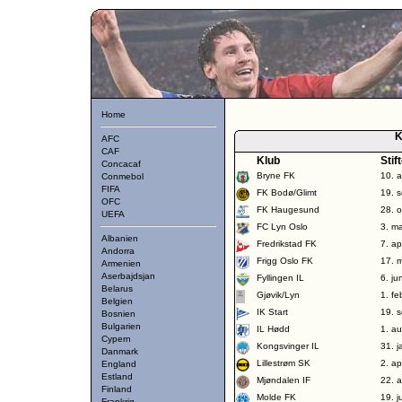
Home
K
AFC
CAF
Klub
Stif
Concacaf
Bryne FK
10. a
Conmebol
FIFA
FK Bodø/Glimt
19. 
OFC
FK Haugesund
28. 
UEFA
FC Lyn Oslo
3. m
Albanien
Fredrikstad FK
7. ap
Andorra
Frigg Oslo FK
17. 
Armenien
Aserbajdsjan
Fyllingen IL
6. ju
Belarus
Gjøvik/Lyn
1. fe
Belgien
IK Start
19. 
Bosnien
Bulgarien
IL Hødd
1. a
Cypern
Kongsvinger IL
31. 
Danmark
Lillestrøm SK
2. ap
England
Estland
Mjøndalen IF
22. 
Finland
Molde FK
19. j
Frankrig