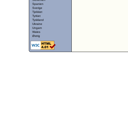
Spanien
Sverige
Tjekkiet
Tyrkiet
Tyskland
Ukraine
Ungarn
Wales
Østrig