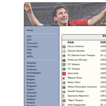
Home
Kl
AFC
CAF
Klub
Stif
Concacaf
Dacia Chisinau
1999
Conmebol
FIFA
Dinamo Bender
1950
OFC
FC Dinamo-Auto Tiraspol
24. j
UEFA
Petrocub Hîncești
1994
Albanien
FC Saksan
2010
Andorra
FC Tiraspol
1993
Armenien
Aserbajdsjan
Iskra-Stali
1995
Belarus
Milsami Orhei
2005
Belgien
Nistru Otaci
1953
Bosnien
Bulgarien
Sfintul Gheorghe Suruceni
2003
Cypern
Sheriff Tiraspol
1997
Danmark
Speranta Nisporeni
1991
England
Estland
Tiligul Tiraspol
1938
Finland
Veris Draganesti
26. 
Frankrig