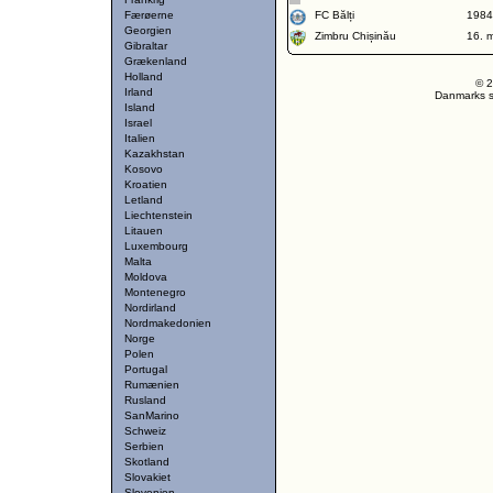
Færøerne
FC Bălți
1984
Georgien
Zimbru Chișinău
16. 
Gibraltar
Grækenland
Holland
© 2
Irland
Danmarks st
Island
Israel
Italien
Kazakhstan
Kosovo
Kroatien
Letland
Liechtenstein
Litauen
Luxembourg
Malta
Moldova
Montenegro
Nordirland
Nordmakedonien
Norge
Polen
Portugal
Rumænien
Rusland
SanMarino
Schweiz
Serbien
Skotland
Slovakiet
Slovenien