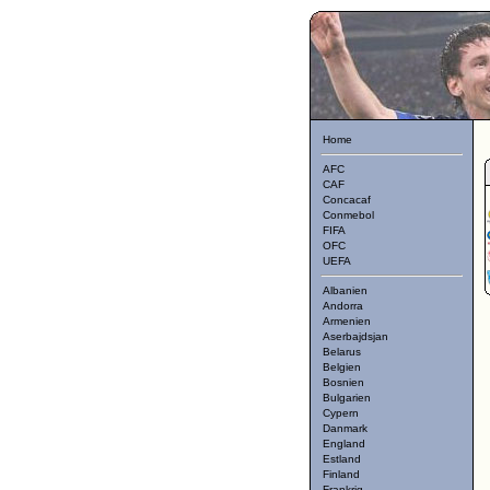
Home
AFC
CAF
Concacaf
Conmebol
FIFA
OFC
UEFA
Albanien
Andorra
Armenien
Aserbajdsjan
Belarus
Belgien
Bosnien
Bulgarien
Cypern
Danmark
England
Estland
Finland
Frankrig