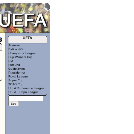
UEFA
Adresse
Ballon d'Or
Champions League
Cup Winners Cup
EM
Forbund
Guldstøvlen
Præsidenter
Royal League
Super Cup
TOTO Cup
UEFA Conference League
UEFA Europa League