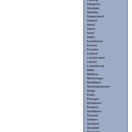
Færøerne
Georgien
Gibraltar
Grækenland
Holland
Irland
Island
Israel
Italien
Kazakhstan
Kosovo
Kroatien
Letland
Liechtenstein
Litauen
Luxembourg
Malta
Moldova
Montenegro
Nordirland
Nordmakedonien
Norge
Polen
Portugal
Rumænien
Rusland
SanMarino
Schweiz
Serbien
Skotland
Slovakiet
Slovenien