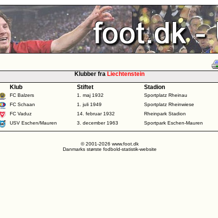
Klubber fra
Liechtenstein
Klub
Stiftet
Stadion
FC Balzers
1. maj 1932
Sportplatz Rheinau
FC Schaan
1. juli 1949
Sportplatz Rheinwiese
FC Vaduz
14. februar 1932
Rheinpark Stadion
USV Eschen/Mauren
3. december 1963
Sportpark Eschen-Mauren
© 2001-2026 www.foot.dk
Danmarks største fodbold-statistik-website